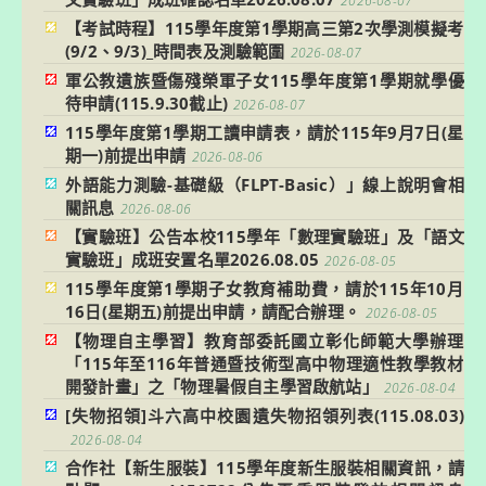
2026-08-07
【考試時程】115學年度第1學期高三第2次學測模擬考
(9/2、9/3)_時間表及測驗範圍
2026-08-07
軍公教遺族暨傷殘榮軍子女115學年度第1學期就學優
待申請(115.9.30截止)
2026-08-07
115學年度第1學期工讀申請表，請於115年9月7日(星
期一)前提出申請
2026-08-06
外語能力測驗-基礎級（FLPT-Basic）」線上說明會相
關訊息
2026-08-06
【實驗班】公告本校115學年「數理實驗班」及「語文
實驗班」成班安置名單2026.08.05
2026-08-05
115學年度第1學期子女教育補助費，請於115年10月
16日(星期五)前提出申請，請配合辦理。
2026-08-05
【物理自主學習】教育部委託國立彰化師範大學辦理
「115年至116年普通暨技術型高中物理適性教學教材
開發計畫」之「物理暑假自主學習啟航站」
2026-08-04
[失物招領]斗六高中校園遺失物招領列表(115.08.03)
2026-08-04
合作社【新生服裝】115學年度新生服裝相關資訊，請