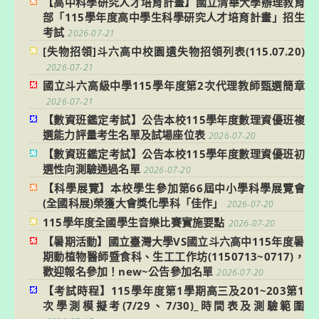
【高中科學研究人才培育計畫】國立清華大學辦理教育
部「115學年度高中學生科學研究人才培育計畫」招生
考試
2026-07-21
[失物招領]斗六高中校園遺失物招領列表(115.07.20)
2026-07-21
國立斗六高級中學115學年度第2次代理教師甄選簡章
2026-07-21
【數資班鑑定考試】公告本校115學年度數理資優班複
選能力評量考生名單及試場座位表
2026-07-20
【數資班鑑定考試】公告本校115學年度數理資優班初
選性向測驗通過名單
2026-07-20
【科學展覽】本校學生參加第66屆中小學科學展覽會
(全國科展)榮獲大會獎化學科「佳作」
2026-07-20
115學年度全國學生音樂比賽實施要點
2026-07-20
【暑期活動】國立臺灣大學VS國立斗六高中115年度暑
期動植物醫師暨食科、生工工作坊(1150713~0717)，
歡迎報名參加！new~公告參加名單
2026-07-20
【考試時程】115學年度第1學期高三及201~203第1
次學測模擬考(7/29、7/30)_時間表及測驗範圍