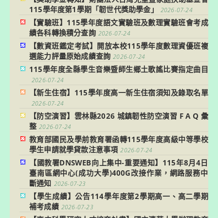
115學年度第1學期「韌世代獎助學金」
2026-07-24
【實驗班】115學年度語文實驗班及數理實驗班會考成
績各科轉換積分查詢
2026-07-24
【數資班鑑定考試】開放本校115學年度數理資優班複
選能力評量原始成績查詢
2026-07-24
115學年度全縣學生音樂暨師生鄉土歌謠比賽指定曲目
2026-07-24
【新生住宿】115學年度高一新生住宿須知及錄取名單
2026-07-24
【防空演習】雲林縣2026 城鎮韌性防空演習 F A Q 彙
整
2026-07-24
教育部國民及學前教育署函轉115學年度高級中等學校
學生申請就學貸款注意事項
2026-07-24
【國教署DNSWEB向上集中-重要通知】115年8月4日
臺南區網中心(成功大學)400G改接作業，網路服務中
斷通知
2026-07-23
【學生成績】公告114學年度第2學期高一、高二學期
補考成績
2026-07-23