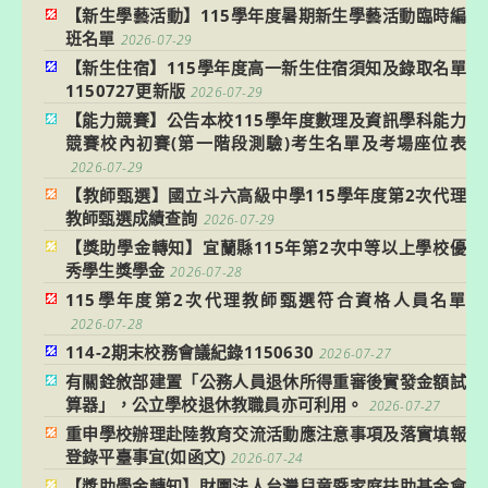
【新生學藝活動】115學年度暑期新生學藝活動臨時編
班名單
2026-07-29
【新生住宿】115學年度高一新生住宿須知及錄取名單
1150727更新版
2026-07-29
【能力競賽】公告本校115學年度數理及資訊學科能力
競賽校內初賽(第一階段測驗)考生名單及考場座位表
2026-07-29
【教師甄選】國立斗六高級中學115學年度第2次代理
教師甄選成績查詢
2026-07-29
【獎助學金轉知】宜蘭縣115年第2次中等以上學校優
秀學生獎學金
2026-07-28
115學年度第2次代理教師甄選符合資格人員名單
2026-07-28
114-2期末校務會議紀錄1150630
2026-07-27
有關銓敘部建置「公務人員退休所得重審後實發金額試
算器」，公立學校退休教職員亦可利用。
2026-07-27
重申學校辦理赴陸教育交流活動應注意事項及落實填報
登錄平臺事宜(如函文)
2026-07-24
【獎助學金轉知】財團法人台灣兒童暨家庭扶助基金會