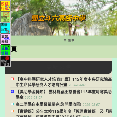
跳
轉
至
主
要
內
容
選單
首頁
最 新 公 告
【高中科學研究人才培育計畫】115年度中央研究院高
中生命科學研究人才培育計畫
2026-08-07
【獎助學金轉知】 雲林縣福田慈善會115年度清寒獎助
學金
2026-08-07
高二同學自主學習單請完成!開學收回!
2026-08-07
【實驗班】公告本校115學年度「數理實驗班」及「語
文實驗班」成班確認名單2026.08.07