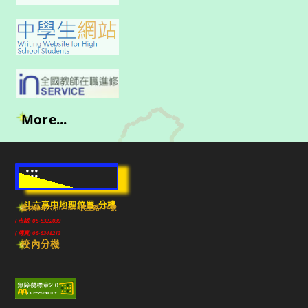
More...
:::
斗六高中地理位置-分機
雲林縣斗六市640010民生路224號
(市話) 05-5322039
(傳真) 05-5348213
校內分機