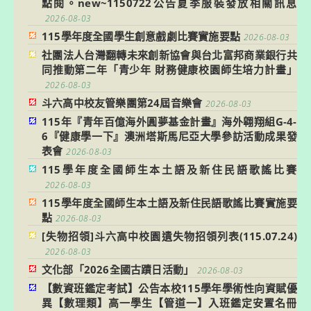
點閱。new~1150722公告夏季服裝發放相關訊息
2026-08-03
115學年度全國學生創意戲劇比賽實施要點
2026-08-03
社團法人台灣翻轉未來創新協會與台北富邦商業銀行共
同推動第二年「青少年 財務健康校園師生培力計畫」
2026-08-03
斗六高中校友管樂團第24屆音樂會
2026-08-03
115年『青年百億海外圓夢基金計畫』海外翱翔組G-4-
6『健康學一下』澳洲塔斯馬尼亞大學參訪活動成果發
表會
2026-08-03
115學年度全國師生本土語及新住民語歌謠比賽
2026-08-03
115學年度全國師生本土語及新住民語歌謠比賽實施要
點
2026-08-03
[失物招領]斗六高中校園遺失物招領列表(115.07.24)
2026-08-03
文化部「2026全國古蹟日活動」
2026-08-03
【數資班鑑定考試】公告本校115學年學術性向資賦優
異【數理類】高一學生【管道一】入班鑑定安置名冊