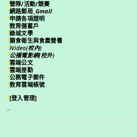
營隊/活動/競賽
網路郵局_
Gmail
申請各項證明
教育儲蓄戶
綠城文學
膳食衛生與食農營養
iVideo(校內)
公播電影網(校外)
雲端公文
雲端差勤
公務電子郵件
教育雲端帳號
[登入管理]
:::
搜
尋