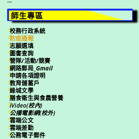
:::
師生專區
校務行政系統
防疫通報
志願選填
圖書查詢
營隊/活動/競賽
網路郵局_
Gmail
申請各項證明
教育儲蓄戶
綠城文學
膳食衛生與食農營養
iVideo(校內)
公播電影網(校外)
雲端公文
雲端差勤
公務電子郵件