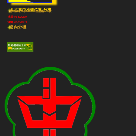
斗六高中地理位置-分機
雲林縣斗六市640010民生路224號
(市話) 05-5322039
(傳真) 05-5348213
校內分機