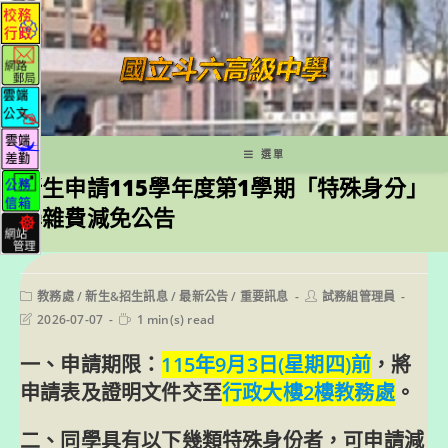
跳
轉
至
主
要
內
容
選單
新生申請115學年度第1學期「特殊身分」
學雜費減免公告
Post
Post
教務處
/
新生&招生訊息
/
最新公告
/
重要訊息
試務組管理員
category:
author:
Post
Reading
2026-07-07
1 min(s) read
last
time:
modified:
一、申請期限：
115年9月3日(星期四)前
，將
申請表及證明文件交至
行政大樓2樓教務處
。
二、同學具有以下幾類特殊身份者，可申請減