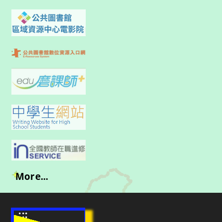
More...
:::