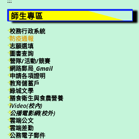
:::
師生專區
校務行政系統
防疫通報
志願選填
圖書查詢
營隊/活動/競賽
網路郵局_
Gmail
申請各項證明
教育儲蓄戶
綠城文學
膳食衛生與食農營養
iVideo(校內)
公播電影網(校外)
雲端公文
雲端差勤
公務電子郵件