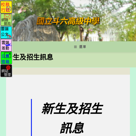
跳
轉
至
主
要
內
容
選單
新生及招生訊息
新生及招生
訊息