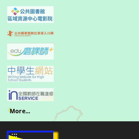
More...
:::