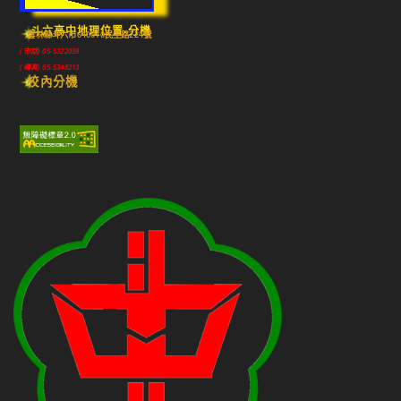
斗六高中地理位置-分機
雲林縣斗六市640010民生路224號
(市話) 05-5322039
(傳真) 05-5348213
校內分機