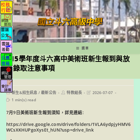
跳
轉
至
主
要
內
容
選單
115學年度斗六高中美術班新生報到與放
棄錄取注意事項
Post
Post
Post
新生&招生訊息
/
最新公告
特教組長
2026-07-07
category:
author:
last
Reading
1 min(s) read
modified:
time:
7月9日美術班新生報到須知，詳見連結:
https://drive.google.com/drive/folders/1VLA6ydpjyHMV6
WCsXKHUPgoXysEt_hUN?usp=drive_link