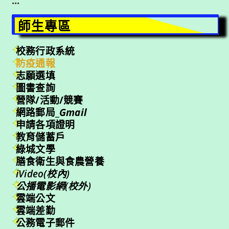
:::
師生專區
校務行政系統
防疫通報
志願選填
圖書查詢
營隊/活動/競賽
網路郵局_
Gmail
申請各項證明
教育儲蓄戶
綠城文學
膳食衛生與食農營養
iVideo(校內)
公播電影網(校外)
雲端公文
雲端差勤
公務電子郵件