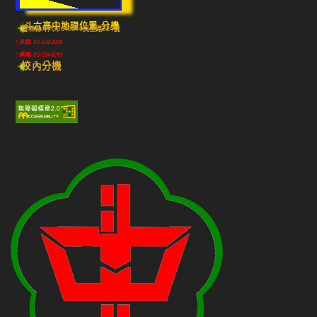
斗六高中地理位置-分機
雲林縣斗六市640010民生路224號
(市話) 05-5322039
(傳真) 05-5348213
校內分機