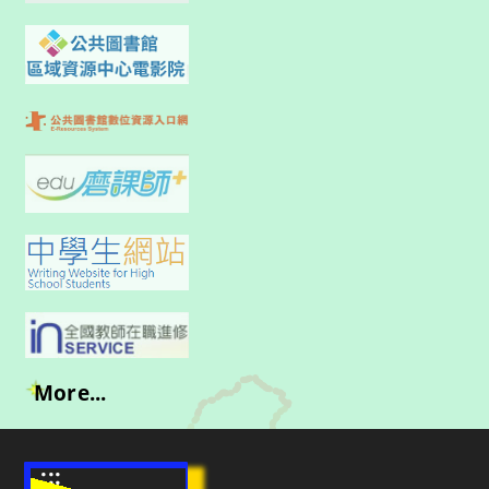
More...
:::