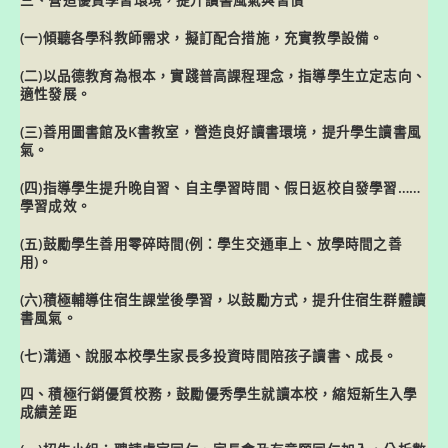
三、營造優質學習環境，提升讀書風氣與習慣
(一)傾聽各學科教師需求，擬訂配合措施，充實教學設備。
(二)以品德教育為根本，實踐普高課程理念，指導學生立定志向、
適性發展。
(三)善用圖書館及K書教室，營造良好讀書環境，提升學生讀書風
氣。
(四)指導學生提升晚自習、自主學習時間、假日返校自發學習……
學習成效。
(五)鼓勵學生善用零碎時間(例：學生交通車上、放學時間之善
用)。
(六)積極輔導住宿生課堂後學習，以鼓勵方式，提升住宿生群體讀
書風氣。
(七)溝通、說服本校學生家長多投資時間陪孩子讀書、成長。
四、積極行銷優質校務，鼓勵優秀學生就讀本校，縮短新生入學
成績差距