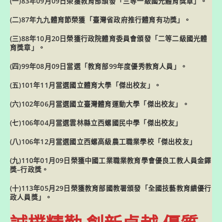
(一)83年09月09日榮獲教育部頒發「
三等一級國光體育獎章
」。
(二)87年九九體育節榮獲「
臺灣省政府推行體育有功獎
」。
(三)88年10月20日榮獲行政院體育委員會頒發「
二等二級國光體
育獎章」
。
(四)99年08月09日當選「
教育部
99
年度優秀教育人員
」。
(五)101年11月當選國立體育大學「
傑出校友
」。
(六)102年06月當選國立臺灣體育運動大學「
傑出校友
」。
(七)106年04月當選雲林縣立西螺國民中學「
傑出校友
」
(八)106年12月當選國立西螺高級農工職業學校「
傑出校友
」
(九)110年01月09日榮獲中國工業職業教育學會優良工教人員金鐸
獎–
行政獎
。
(十)113年05月29日榮獲教育部國教署頒發「全國技藝教育績優
行
政人員獎
」。