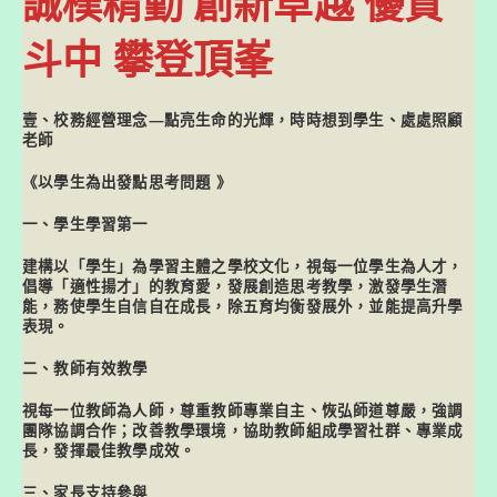
誠樸精勤 創新卓越 優質
斗中 攀登頂峯
壹
、校務經營理念—點亮生命的光輝
，
時時想到學生、處處照顧
老師
《
以學生為出發點思考問題
》
一、學生學習第一
建構以「
學生
」為學習主體之學校文化，視每一位學生為人才，
倡導「適性揚才」的教育愛，發展創造思考教學，激發學生潛
能，務使學生自信自在成長，除五育均衡發展外，並能提高升學
表現。
二、教師有效教學
視每一位教師為人師，尊重教師專業自主、恢弘師道尊嚴，強調
團隊協調合作；改善教學環境，協助教師組成學習社群、專業成
長，發揮最佳教學成效。
三、家長支持參與