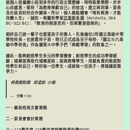
就個人從偏鄉小孩到多年的行政主管歷練
，時時敬業樂群、步步
心存感恩，堅持「為教育奉獻自己」的信念，建立與同事、家長
及社區良好的合作關係。所以，個人最能體會「
唯有教育，才能
改變人生
」，誠如，
希臘哲學家
亞里斯多德
（Aristotle, 384
BC~322 BC)：「教育的根是苦的，但果實是甜美的」
。
期許自己這一輩子也要當孩子的貴人，先後擔任2所國立高級中等
學校校長，也是雲林子弟，現已正式成為兒子母校–「
國立斗六高
級中學校長
」作為優質斗中學子們「
典範學習
」的對象之一。
據此，能夠創造學生多元的學習機會；創造學生的成功學習經
驗；城鄉差異取代城鄉差距；認真教導學生，用最負責的態度對
待學生和自己，帶好每一位學生，成就每一位孩子，厚植國家競
爭力。
校長室助理 邱孟如 小姐
分機 1120
一、襄助校長文書業務
二、家長會會計業務
三、113學年度-118學年度校務發展計畫(
PDF
)