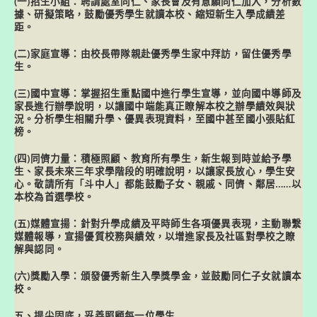
(一)招生小組：聘請處室同仁、家長會及有意願同仁加入，分析數
據、研擬策略，鼓勵優秀學生就讀本校、縮短新生入學成績差
距。
(二)家庭宣導：由校長帶隊親赴優秀學生家中拜訪，留住優秀學
生。
(三)國中宣導：掌握招生重點國中進行學生宣導，並向國中導師及
家長進行辦學說明，以讓國中端能真正瞭解本校之辦學績效與狀
況。分析學生相關升學、優異表現資料，至國中甚至國小張貼紅
榜。
(四)同儕力量：積極照顧、教育所有學生，新生報到時並給予學
生、家長未來三年求學階段的明確說明，以讓家長放心，學生安
心。敬請所有
「斗中人」
都能鼓勵子女、親戚、同儕、鄰居……以
本校為首選學校。
(五)媒體宣揚：針對升學成績及平時師生各項優異表現，主動聯繫
媒體報導，宣揚優質校務與績效，以增進家長及社區對學校之瞭
解與認同。
(六)獎勵入學：頒發優秀新生入學獎學金，並鼓勵同仁子女就讀本
校。
五、提尖固底，妥善照顧每一位學生