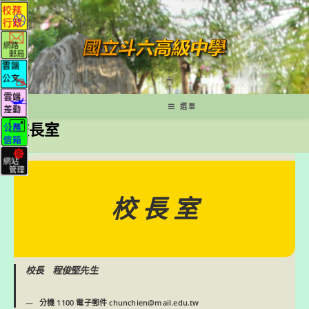
跳
轉
至
主
要
內
容
選單
校長室
校 長 室
校長
程俊堅先生
分機 1100 電子郵件 chunchien@mail.edu.tw