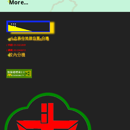
More...
:::
斗六高中地理位置-分機
雲林縣斗六市640010民生路224號
(市話) 05-5322039
(傳真) 05-5348213
校內分機