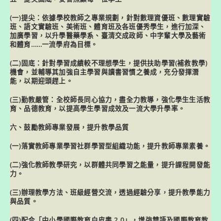
(一)提尖：依據學校教師之專業規劃，針對數理資優班、數理實驗
班、語文實驗班、美術班、體育班及各班優秀學生，進行加深、
加廣學習，以升學醫藥學系、臺清交成政師、中字輩大學及藝術
和體育……一流學府為目標。
(二)固底：針對學習成績較不理想學生，提供扶助學習(補救教學)
機會，並輔導其加強自主學習與讀書習慣之養成，充分發揮潛
能，以期迎頭趕上。
(三)勤教嚴管：全校師長同心協力，盡全力教導，強化學生生活教
育、品德教育，以提高學生學習成效及一流大學升學率。
六、鼓勵教師專業發展，提升教學品質
(一)落實教師專業學習社群學習型組織功能，提升教師專業素養。
(二)強化教師教學研究，以群體共同學習之能量，提升課程開發能
力。
(三)辦理教學方法、班級經營交流，透過經驗分享，提升教學能力
與品質。
(四)配合「中小學國際教育白皮書 2.0」，增強雙語及國際教育教