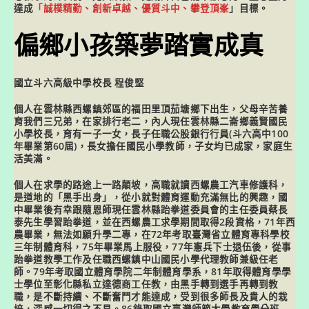
達成
「
誠樸精勤、創新卓越、優質斗中、攀登頂峯
」目標。
偏鄉小孩築夢踏實成真
國立斗六高級中學校長 程俊堅
個人在雲林縣西螺鎮郊區的福田里頂茄塘鄉下出生，父母辛苦養
育我們三兄弟，在家排行老二，
內人現任雲林縣二崙鄉義賢國民
小學校長
，育有一子一女，長子任職公股銀行行員(斗六高中100
年畢業第60屆)，長女擔任國民小學教師，子女均已成家，
家庭生
活美滿。
個人在求學的路途上一路顛坡，高職就讀
西螺農工汽車修護科
，
是道地的「
黑手出身」
，從小就對體育運動充滿無比的興趣，國
中畢業後有幸跟隨恩師現任雲林縣跆拳道委員會的主任委員蔡長
泰先生學習跆拳道，並在西螺農工求學期間取得2段資格，71年西
農畢業，無法如願升學二專，在72年考取
臺灣省立體育專科學校
三年制體育科
，75年畢業馬上服役，77年憲兵下士退伍後，從事
跆拳道教學工作及任職西螺鎮中山國民小學代理教師兼級任老
師。79年考取
國立體育學院二年制體育學系
，81年取得體育學學
士學位至彰化縣私立達德商工任教
，由黑手轉到選手再轉到教
職
，是不斷持續、不斷奮鬥才能達成，受到很多師長及貴人的栽