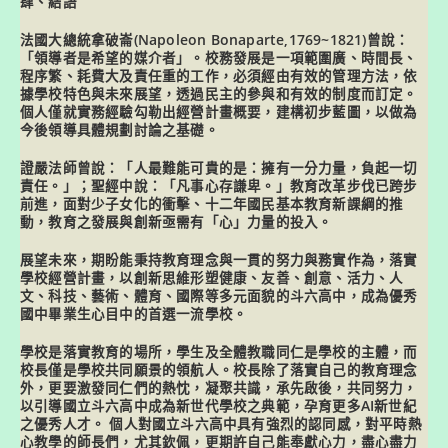
肆、結語
法國大總統拿破崙
(Napoleon Bonaparte,1769~1821)
曾說：
「領導者是希望的媒介者」。
校務發展是一項範圍廣、時間長、
程序繁、耗費大及責任重的工作，必須經由有效的管理方法，依
據學校特色與未來展望，透過民主的參與和有效的制度而訂定。
個人僅就實務經驗勾勒出經營計畫概要，建構初步藍圖，以做為
今後領導具體規劃討論之基礎。
證嚴法師曾說：「人最難能可貴的是：擁有一分力量，負起一切
責任。」；聖經中說：「凡事心存謙卑。」教育改革步伐已跨步
前進，面對少子女化的衝擊、十二年國民基本教育新課綱的推
動，教育之發展與創新亟需有「
心
」力量的投入。
展望未來，期盼能秉持教育理念與一貫的努力與務實作為，落實
學校經營計畫，以創新思維形塑健康、友善、創意、活力、人
文、科技、藝術、體育、國際等多元面貌的斗六高中，成為優秀
國中畢業生心目中的首選一流學校。
學校是落實教育的場所，學生及全體教職同仁是學校的主體，而
校長僅是學校共同願景的領航人。校長除了落實自己的教育理念
外，更要激發同仁們的熱忱，凝聚共識，承先啟後，共同努力，
以引導國立斗六高中成為新世代學校之典範，孕育更多AI新世紀
之優秀人才。 個人對
國立斗六高中
具有強烈的認同感，對平時熱
心教學的師長們，尤其欽佩，更期許自己能奉獻心力，盡心盡力