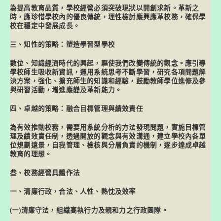
為提高教育品質，學校經營必須突破現狀以開創求新。革新之
時，應珍惜學校內的優良傳統，理性檢討應興應革校務，確保學
校在穩定中發展成長。
三、知性的策略：塑造學習型學校
數位、知識經濟時代的興起，驅使我們改變傳統的觀念。應引導
學校師生吸收新資訊，運用系統思考不斷學習，研究各項問題解
決方案，強化、擴充師生的
知識
和
經驗
，鼓勵教師學位進修及參
與研習活動，增進應變及革新能力。
四、卓越的策略：融合目標管理與績效責任
為有效推動校務，需要用系統分析的方法發現問題，實施目標管
理及績效責任制，透過開放的觀念與有效溝通，建立學校內各單
位規劃遠景，自我管理、檢核與分層負責的機制，逐步達成卓越
教育的理想。
叁
、校務經營具體作法
一、清廉行政，合法、人性、熱忱及效率
(一)清廉守法，組織高執行力及親和力之行政團隊。