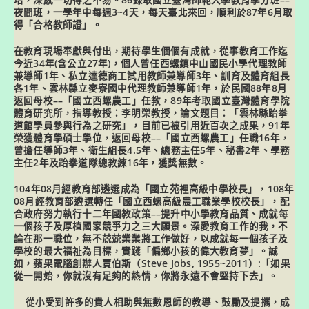
培，深感一切得之不易。86錄取
國立臺灣師範大學教育學分班
––
夜間班
，一學年中每週3~4天，每天臺北來回，順利於87年6月取
得「
合格教師證
」。
在教育現場奉獻與付出，期待學生個個有成就，從事教育工作迄
今近34年(含公立27年)，個人曾任西螺鎮
中山國民小學代理教師
兼導師
1年、私立
達德商工試用教師兼導師
3年、訓育及體育組長
各1年、
雲林縣立麥寮國中代理教師兼導師
1年，於民國88年8月
返回母校
––
「
國立西螺農工
」任教，89年考取
國立臺灣體育學院
體育研究所
，指導教授：李明榮教授，論文題目：「
雲林縣跆拳
道館學員參與行為之研究
」，目前已
被引用近百次之成果
，91年
榮獲體育學
碩士
學位，返回母校
––
「
國立西螺農工
」任職16年，
曾擔任
導師
3年、
衛生組長
4.5年、
總務主任
5年、
秘書
2年、
學務
主任
2年及
跆拳道隊總教練
16年，獲獎無數。
104年08月經教育部遴選成為「
國立苑裡高級中學校長
」，108年
08月經教育部遴選轉任「
國立西螺高級農工職業學校校長
」，配
合政府努力執行十二年國教政策
––
提升中小學教育品質、成就每
一個孩子及厚植國家競爭力之三大願景。深愛教育工作的我，不
論在那一職位，無不兢兢業業將工作做好，以成就每一個孩子及
學校的最大福祉為目標，實踐「
偏鄉小孩的偉大教育夢
」。誠
如，
蘋果電腦創辦人
賈伯斯
（Steve Jobs, 1955~2011）:「如果
從一開始，你就沒有足夠的熱情，你將永遠不會堅持下去」
。
從小受到許多的貴人相助與無數恩師的教導、鼓勵及提攜，
成