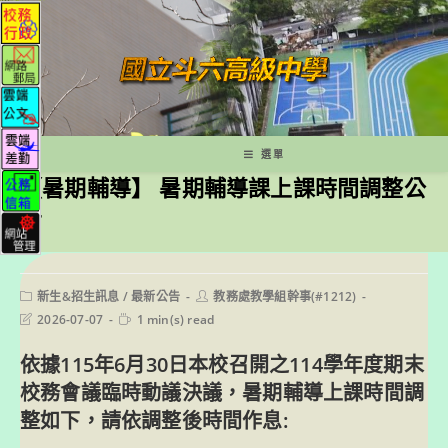
跳
轉
至
主
要
內
容
選單
【暑期輔導】 暑期輔導課上課時間調整公
告
Post
Post
新生&招生訊息
/
最新公告
教務處教學組幹事(#1212)
category:
author:
Post
Reading
2026-07-07
1 min(s) read
last
time:
modified:
依據115年6月30日本校召開之114學年度期末
校務會議臨時動議決議，暑期輔導上課時間調
整如下，請依調整後時間作息: