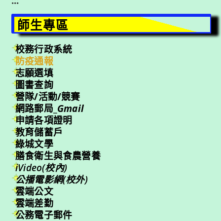
:::
師生專區
校務行政系統
防疫通報
志願選填
圖書查詢
營隊/活動/競賽
網路郵局_
Gmail
申請各項證明
教育儲蓄戶
綠城文學
膳食衛生與食農營養
iVideo(校內)
公播電影網(校外)
雲端公文
雲端差勤
公務電子郵件