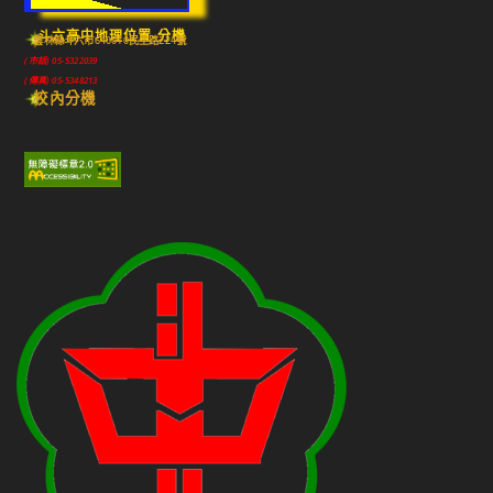
斗六高中地理位置-分機
雲林縣斗六市640010民生路224號
(市話) 05-5322039
(傳真) 05-5348213
校內分機