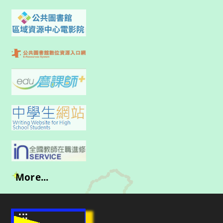
More...
:::