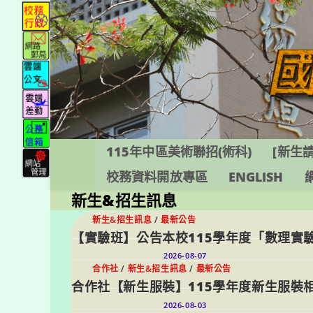
跳
轉
至
主
要
內
容
115年中區美術聯招(術科)
[新生請
校務資料開放專區
ENGLISH
新生&招生訊息
新生&招生訊息
/
最新公告
【實驗班】公告本校115學年度「數理實驗班
2026-08-07
合作社
/
新生&招生訊息
/
最新公告
合作社【新生服裝】115學年度新生服裝相
2026-08-03