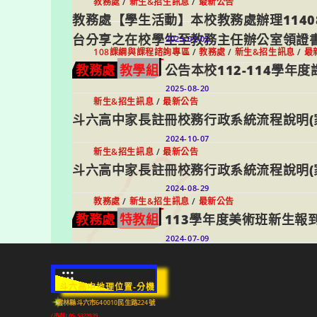
教務處
/
新生&招生訊息
/
最新公告
教務處【學生活動】本校教務處辦理1140
台分享之在校學生至教務主任辦公室領證書
2025-09-02
108課綱與課程諮詢專區
/
教務處
/
新生&招生訊息
/
最
教務處
教學組
公告本校112-114學年
2025-08-20
新生&招生訊息
/
最新公告
斗六高中家長註冊校務行政系統流程說明(
2024-10-07
新生&招生訊息
/
最新公告
斗六高中家長註冊校務行政系統流程說明(
2024-08-29
教務處
/
新生&招生訊息
/
最新公告
教務處
特教組
113學年度美術班新生報
2024-07-09
:::
斗六高中地理位置-分機
雲林縣斗六市640010民生路224號
(市話) 05-5322039