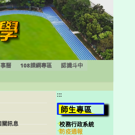
行事曆
108課綱專區
認識斗中
:::
師生專區
相關訊息
校務行政系統
防疫通報