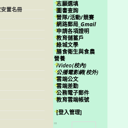
志願選填
定安置名冊
圖書查詢
營隊/活動/競賽
網路郵局_
Gmail
申請各項證明
教育儲蓄戶
綠城文學
膳食衛生與食農
營養
iVideo(校內)
公播電影網(校外)
雲端公文
雲端差勤
公務電子郵件
教育雲端帳號
[登入管理]
搜
:::