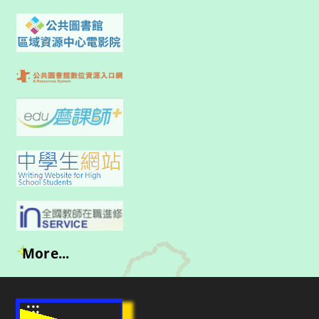
More...
:::