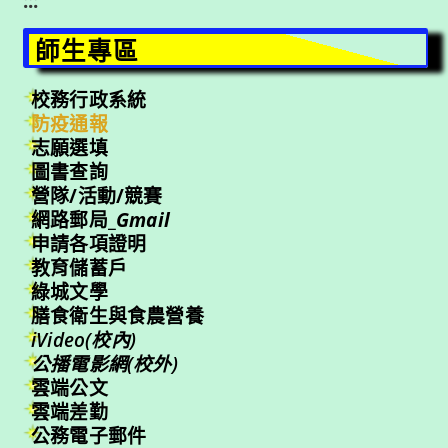
:::
師生專區
校務行政系統
防疫通報
志願選填
圖書查詢
營隊/活動/競賽
網路郵局_
Gmail
申請各項證明
教育儲蓄戶
綠城文學
膳食衛生與食農營養
iVideo(校內)
公播電影網(校外)
雲端公文
雲端差勤
公務電子郵件