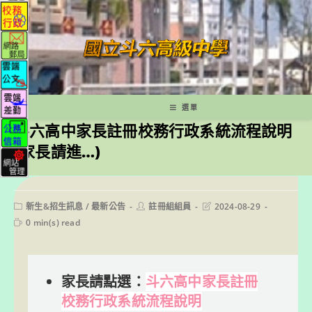
跳
轉
至
主
要
內
容
選單
斗六高中家長註冊校務行政系統流程說明
(家長請進…)
Post
Post
Post
新生&招生訊息
/
最新公告
註冊組組員
2024-08-29
category:
author:
last
Reading
0 min(s) read
modified:
time:
家長請點選：
斗六高中家長註冊
校務行政系統流程說明