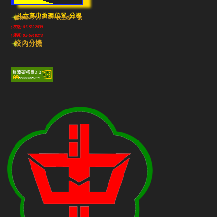
斗六高中地理位置-分機
雲林縣斗六市640010民生路224號
(市話) 05-5322039
(傳真) 05-5348213
校內分機