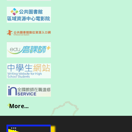
More...
:::