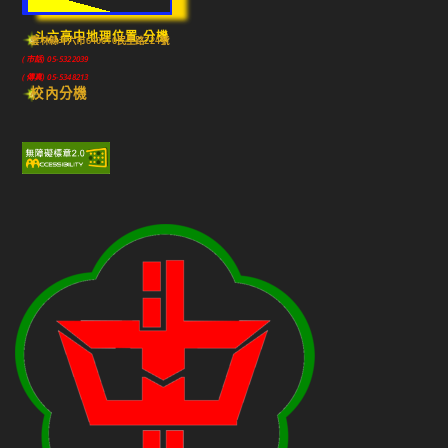
斗六高中地理位置-分機
雲林縣斗六市640010民生路224號
(市話) 05-5322039
(傳真) 05-5348213
校內分機