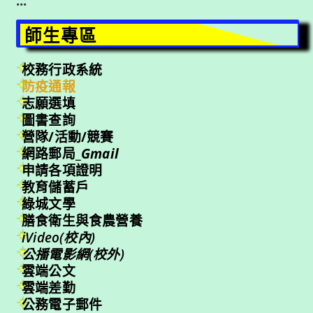
:::
師生專區
校務行政系統
防疫通報
志願選填
圖書查詢
營隊/活動/競賽
網路郵局_
Gmail
申請各項證明
教育儲蓄戶
綠城文學
膳食衛生與食農營養
iVideo(校內)
公播電影網(校外)
雲端公文
雲端差勤
公務電子郵件