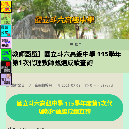
跳
轉
至
主
要
內
容
選單
【教師甄選】國立斗六高級中學 115學年
度第1次代理教師甄選成績查詢
Post
Post
Post
Reading
最新公告
註冊組幹事
2026-07-08
0 min(s) read
category:
author:
last
time:
modified:
國立斗六高級中學 115學年度第1次代
理教師甄選成績查詢