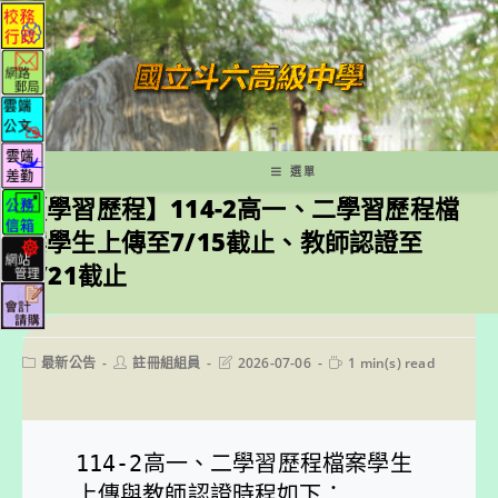
跳
轉
至
主
要
內
容
選單
【學習歷程】114-2高一、二學習歷程檔
案學生上傳至7/15截止、教師認證至
7/21截止
Post
Post
Post
Reading
最新公告
註冊組組員
2026-07-06
1 min(s) read
category:
author:
last
time:
modified:
114-2高一、二學習歷程檔案學生
上傳與教師認證時程如下：
