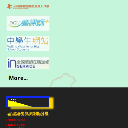
More...
:::
斗六高中地理位置-分機
雲林縣斗六市640010民生路224號
(市話) 05-5322039
(傳真) 05-5348213