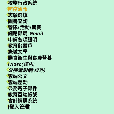
校務行政系統
防疫通報
志願選填
圖書查詢
營隊/活動/競賽
網路郵局_
Gmail
申請各項證明
教育儲蓄戶
綠城文學
膳食衛生與食農營養
iVideo(校內)
公播電影網(校外)
雲端公文
雲端差勤
公務電子郵件
教育雲端帳號
會計請購系統
[登入管理]