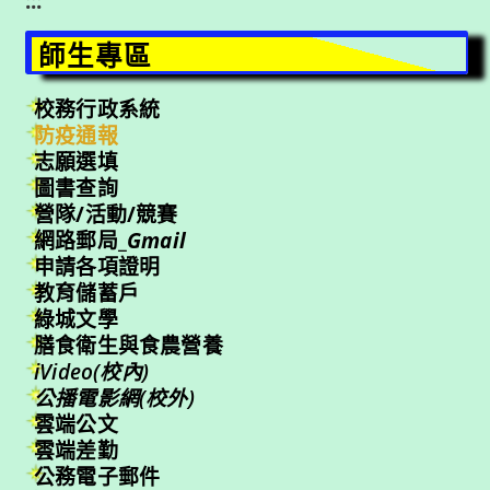
:::
師生專區
校務行政系統
防疫通報
志願選填
圖書查詢
營隊/活動/競賽
網路郵局_
Gmail
申請各項證明
教育儲蓄戶
綠城文學
膳食衛生與食農營養
iVideo(校內)
公播電影網(校外)
雲端公文
雲端差勤
公務電子郵件