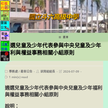
跳
轉
至
主
要
內
容
選單
遴選兒童及少年代表參與中央兒童及少年
福利與權益事務相關小組原則
Post
Post
Post
學務處
/
最新公告
訓育組組長
2026-07-09
category:
author:
last
Reading
1 min(s) read
modified:
time:
遴選兒童及少年代表參與中央兒童及少年福利
與權益事務相關小組原則
說明：