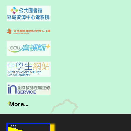
More...
:::