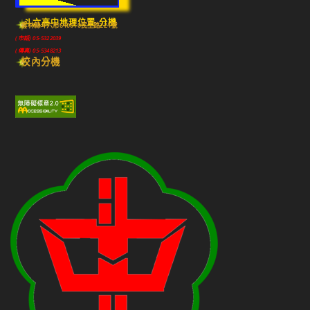
斗六高中地理位置-分機
雲林縣斗六市640010民生路224號
(市話) 05-5322039
(傳真) 05-5348213
校內分機