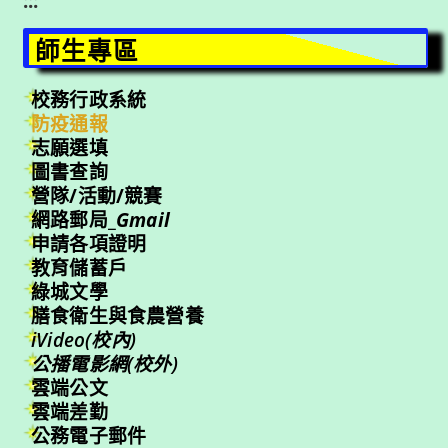
:::
師生專區
校務行政系統
防疫通報
志願選填
圖書查詢
營隊/活動/競賽
網路郵局_
Gmail
申請各項證明
教育儲蓄戶
綠城文學
膳食衛生與食農營養
iVideo(校內)
公播電影網(校外)
雲端公文
雲端差勤
公務電子郵件