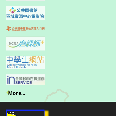
More...
:::