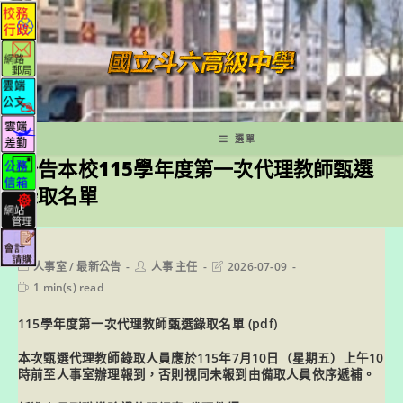
跳
轉
至
主
要
內
容
選單
公告本校115學年度第一次代理教師甄選
錄取名單
Post
Post
Post
人事室
/
最新公告
人事 主任
2026-07-09
category:
author:
last
Reading
1 min(s) read
modified:
time:
115學年度第一次代理教師甄選錄取名單
(pdf)
本次甄選代理教師錄取人員應於115年7月10日（星期五）上午10
時前至人事室辦理報到，否則視同未報到由備取人員依序遞補。