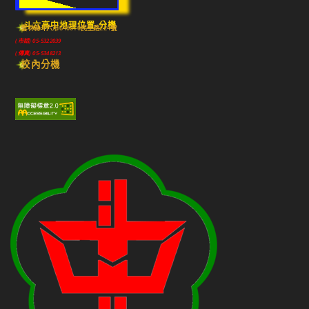
斗六高中地理位置-分機
雲林縣斗六市640010民生路224號
(市話) 05-5322039
(傳真) 05-5348213
校內分機