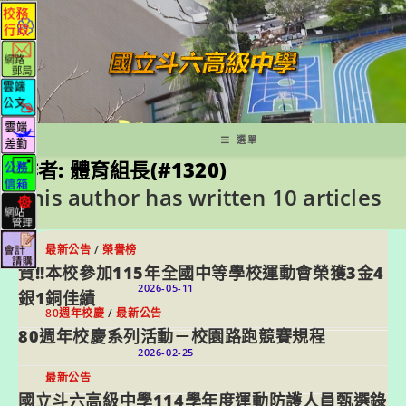
跳
轉
至
主
要
內
容
選單
作者:
體育組長(#1320)
This author has written 10 articles
最新公告
/
榮譽榜
賀!!本校參加115年全國中等學校運動會榮獲3金4
2026-05-11
銀1銅佳績
80週年校慶
/
最新公告
80週年校慶系列活動－校園路跑競賽規程
2026-02-25
最新公告
國立斗六高級中學114學年度運動防護人員甄選錄