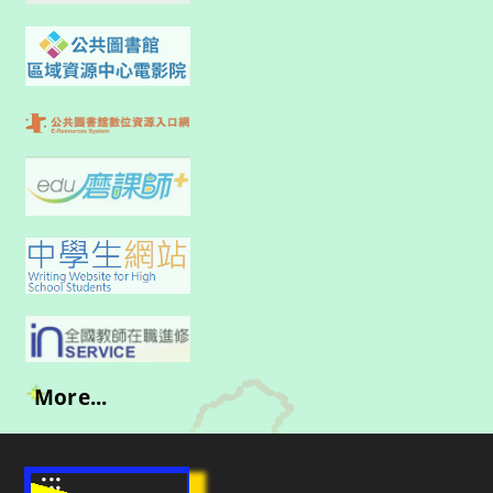
More...
:::