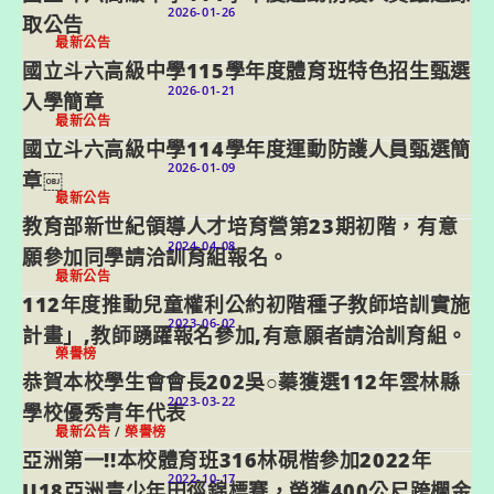
2026-01-26
取公告
最新公告
國立斗六高級中學115學年度體育班特色招生甄選
2026-01-21
入學簡章
最新公告
國立斗六高級中學114學年度運動防護人員甄選簡
2026-01-09
章￼
最新公告
教育部新世紀領導人才培育營第23期初階，有意
2024-04-08
願參加同學請洽訓育組報名。
最新公告
112年度推動兒童權利公約初階種子教師培訓實施
2023-06-02
計畫」,教師踴躍報名參加,有意願者請洽訓育組。
榮譽榜
恭賀本校學生會會長202吳○蓁獲選112年雲林縣
2023-03-22
學校優秀青年代表
最新公告
/
榮譽榜
亞洲第一!!本校體育班316林硯楷參加2022年
2022-10-17
U18亞洲青少年田徑錦標賽，榮獲400公尺跨欄金