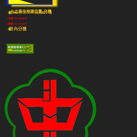
斗六高中地理位置-分機
雲林縣斗六市640010民生路224號
(市話) 05-5322039
(傳真) 05-5348213
校內分機