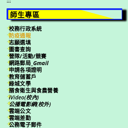
:::
師生專區
校務行政系統
防疫通報
志願選填
圖書查詢
營隊/活動/競賽
網路郵局_
Gmail
申請各項證明
教育儲蓄戶
綠城文學
膳食衛生與食農營養
iVideo(校內)
公播電影網(校外)
雲端公文
雲端差勤
公務電子郵件