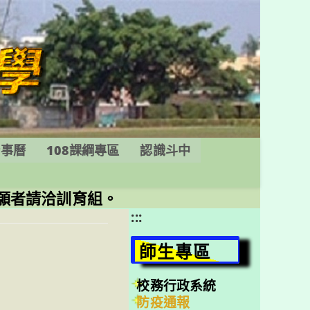
行事曆
108課綱專區
認識斗中
意願者請洽訓育組。
:::
師生專區
校務行政系統
防疫通報