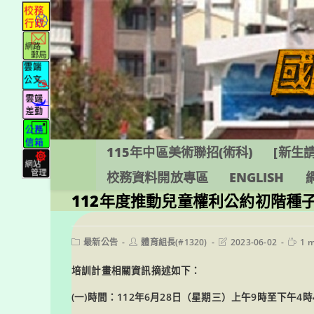
跳
轉
至
主
要
內
容
115年中區美術聯招(術科)
[新生請
校務資料開放專區
ENGLISH
112年度推動兒童權利公約初階種
Post
Post
Post
Readi
最新公告
體育組長(#1320)
2023-06-02
1 m
category:
author:
last
time:
modified:
培訓計畫相關資訊摘述如下：
(一)時間：112年6月28日（星期三）上午9時至下午4時