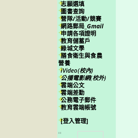
志願選填
圖書查詢
營隊/活動/競賽
網路郵局_
Gmail
申請各項證明
教育儲蓄戶
綠城文學
膳食衛生與食農
營養
iVideo(校內)
公播電影網(校外)
雲端公文
雲端差勤
公務電子郵件
教育雲端帳號
[登入管理]
搜
:::