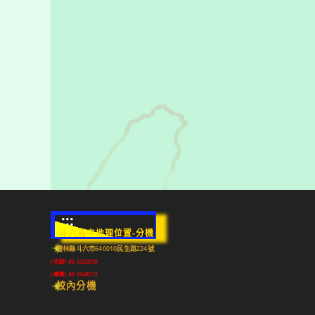
:::
斗六高中地理位置-分機
雲林縣斗六市640010民生路224號
(市話) 05-5322039
(傳真) 05-5348213
校內分機