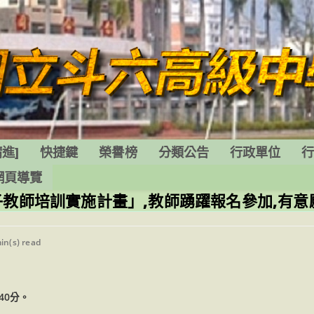
進]
快捷鍵
榮譽榜
分類公告
行政單位
網頁導覽
子教師培訓實施計畫」,教師踴躍報名參加,有
ng
in(s) read
40分。