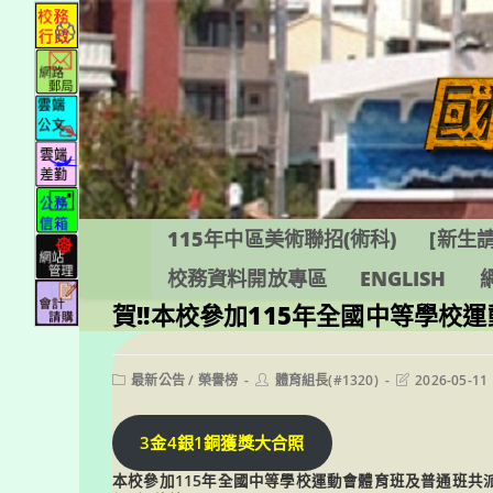
跳
轉
至
主
要
內
容
115年中區美術聯招(術科)
[新生請
校務資料開放專區
ENGLISH
賀!!本校參加115年全國中等學校
Post
Post
Post
最新公告
/
榮譽榜
體育組長(#1320)
2026-05-11
category:
author:
last
modified:
3金4銀1銅獲獎大合照
本校參加115年全國中等學校運動會體育班及普通班共