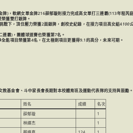
牌)，軟網女單金牌216薛郁璇則接力完成高女單打三連霸(113年程芮庭
萱榮獲雙打銀牌。
好手挑戰下，頂住壓力榮獲2面銀牌，創校史紀錄，在接力項目高女組4
100
二連霸)，團體球道賽也榮獲第7名。
拳全能項目榮獲第4名，在太極劍項目更獲得9.1的高分，未來可期。
文教基金會、斗中家長會長期對本校體育班及運動代表隊的支持與鼓勵
姓名
成績
名次
薛郁璇
1
林繹杰
1
蔡峰嘉
124
1