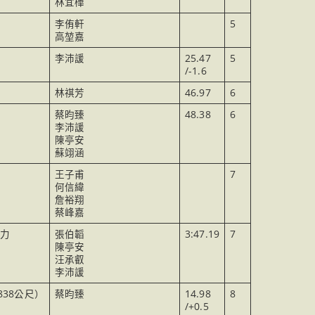
林宜樺
李侑軒
5
高堃嘉
李沛諼
25.47
5
/-1.6
林祺芳
46.97
6
蔡昀臻
48.38
6
李沛諼
陳亭安
蘇翊涵
王子甫
7
何信緯
詹裕翔
蔡峰嘉
接力
張伯韜
3:47.19
7
陳亭安
汪承叡
李沛諼
838公尺）
蔡昀臻
14.98
8
/+0.5