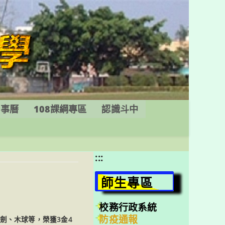
行事曆
108課綱專區
認識斗中
:::
師生專區
校務行政系統
防疫通報
劍、木球等，榮獲3金4