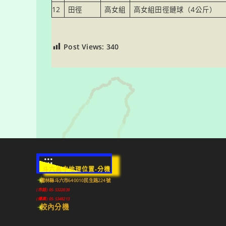
12
田徑
高女組
高女組田徑鏈球（4公斤）
Post Views:
340
:::
斗六高中地理位置-分機
雲林縣斗六市640010民生路224號
(市話) 05-5322039
(傳真) 05-5348213
校內分機