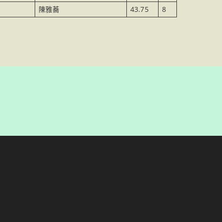
陳雅蕎
43.75
8