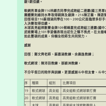
銀1銅佳績。
軟網男單金牌116林繹杰同學完成跨組二連霸(國三男單金
團體賽則維持水準取得銅牌及銀牌，216陳芷蕎、陳語
田徑項目116蘇翊涵同學在100、200公尺面臨眾多
入決賽取得佳績。
木球高男組桿數賽金牌109蔡峰嘉完成跨組三連霸(國中
武術賽場上101李姿儀表現出初生之犢不畏虎，在太極
如此豐碩的成果，仰賴全校師生共同努力，
感謝
田徑：鄭文齊老師、蘇嘉涵教練、余晨逸教練；
軟式網球：陳沛羽教練、張穎洲教練，
不分平假日的陪伴與訓練，更要感謝斗中校友會、斗中
序
種類
組別
比賽項目
19
軟式網球
高女組
高女組軟式網球單打賽
20
軟式網球
高男組
高男組軟式網球單打賽
1
木球
高男組
高男組木球桿數賽個人