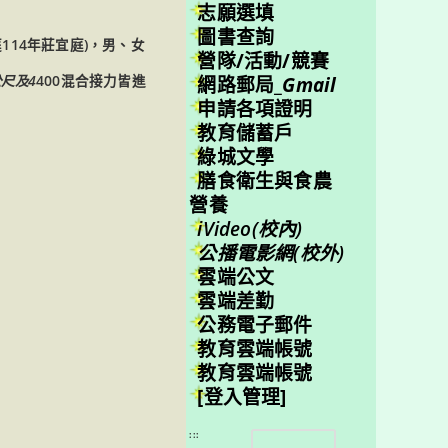
志願選填
圖書查詢
114年莊宜庭)，男、女
營隊/活動/競賽
網路郵局_
Gmail
公尺及4
400混合接力皆進
申請各項證明
教育儲蓄戶
綠城文學
膳食衛生與食農
營養
iVideo(校內)
公播電影網(校外)
雲端公文
雲端差勤
。
公務電子郵件
教育雲端帳號
教育雲端帳號
[登入管理]
搜
:::