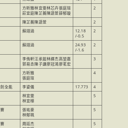
方昕雅林宜雯林芯卉張庭瑄
2
莊宜庭陳芷蕎陳語萱薛郁璇
陳芷蕎陳語萱
2
蘇翊涵
12.18
2
/-0.5
蘇翊涵
24.93
2
/-1.6
李侑軒汪承鋐林繹杰高堃嘉
3
郭易丞陳子謙廖冠鴻廖茗宏
方昕雅
4
張庭瑄
極劍全能
李姿儀
17.773
4
林宜雯
5
林宜樺
打賽
張祐豪
5
林郁珮
打賽
周廷杰
5