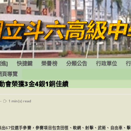
進]
快捷鍵
榮譽榜
分類公告
行政單位
網頁導覽
運動會榮獲3金4銀1銅佳績
Reading
1 min(s) read
time:
派出67位選手參賽，參賽項目包含田徑、軟網、射擊、武術、自由車、擊