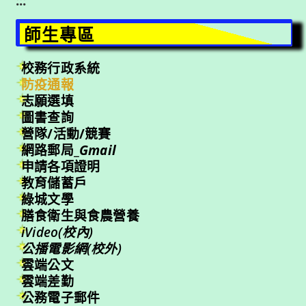
:::
師生專區
校務行政系統
防疫通報
志願選填
圖書查詢
營隊/活動/競賽
網路郵局_
Gmail
申請各項證明
教育儲蓄戶
綠城文學
膳食衛生與食農營養
iVideo(校內)
公播電影網(校外)
雲端公文
雲端差勤
公務電子郵件