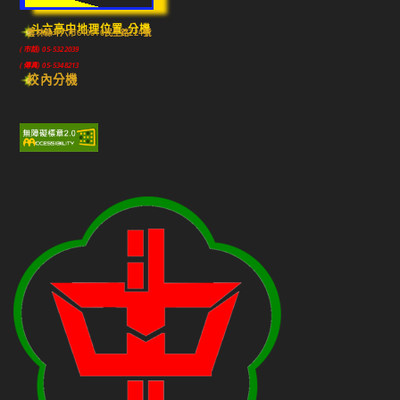
斗六高中地理位置-分機
雲林縣斗六市640010民生路224號
(市話) 05-5322039
(傳真) 05-5348213
校內分機