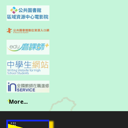
More...
:::