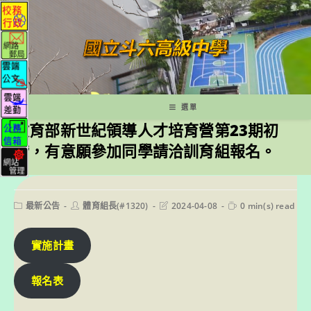
跳
轉
至
主
要
內
容
選單
教育部新世紀領導人才培育營第23期初
階，有意願參加同學請洽訓育組報名。
Post
Post
Post
Reading
最新公告
體育組長(#1320)
2024-04-08
0 min(s) read
category:
author:
last
time:
modified:
實施計畫
報名表