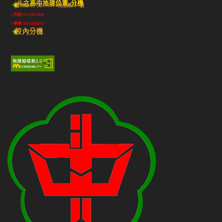
斗六高中地理位置-分機
雲林縣斗六市640010民生路224號
(市話) 05-5322039
(傳真) 05-5348213
校內分機