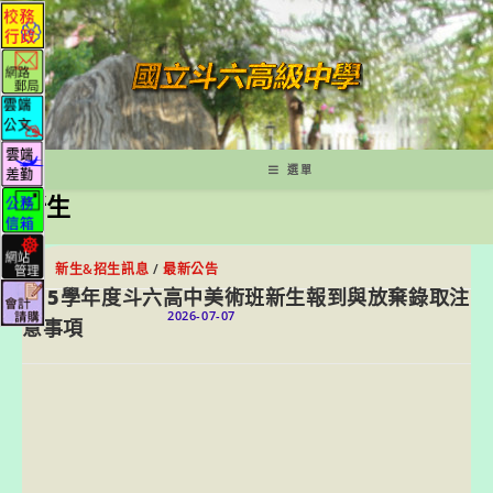
跳
轉
至
主
要
內
容
選單
新生
新生&招生訊息
/
最新公告
115學年度斗六高中美術班新生報到與放棄錄取注
2026-07-07
意事項