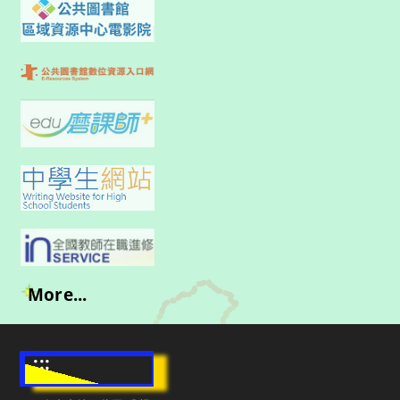
More...
:::