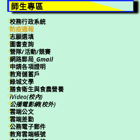
師生專區
校務行政系統
防疫通報
志願選填
圖書查詢
營隊/活動/競賽
網路郵局_
Gmail
申請各項證明
教育儲蓄戶
綠城文學
膳食衛生與食農營養
iVideo(校內)
公播電影網(校外)
雲端公文
雲端差勤
公務電子郵件
教育雲端帳號