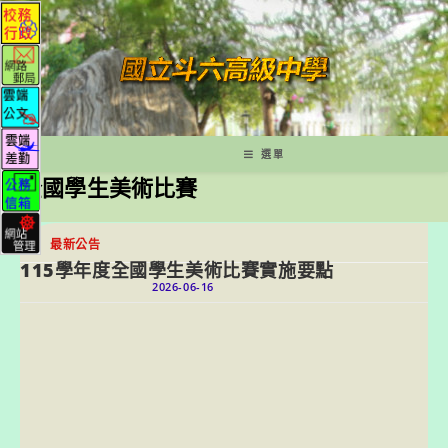
跳
轉
至
主
要
內
容
選單
全國學生美術比賽
最新公告
115學年度全國學生美術比賽實施要點
2026-06-16