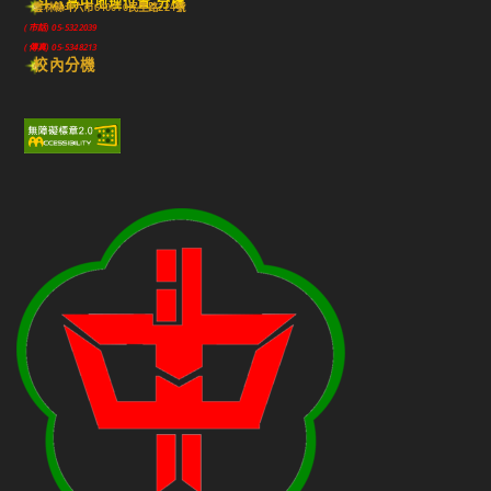
斗六高中地理位置-分機
雲林縣斗六市640010民生路224號
(市話) 05-5322039
(傳真) 05-5348213
校內分機