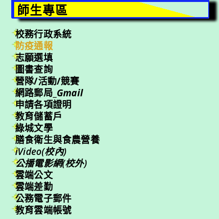
師生專區
校務行政系統
防疫通報
志願選填
圖書查詢
營隊/活動/競賽
網路郵局_
Gmail
申請各項證明
教育儲蓄戶
綠城文學
膳食衛生與食農營養
iVideo(校內)
公播電影網(校外)
雲端公文
雲端差勤
公務電子郵件
教育雲端帳號