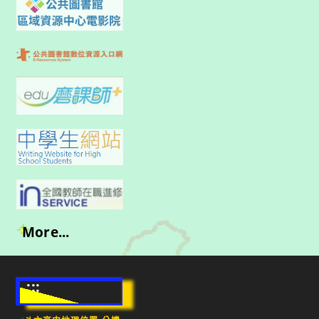
More...
:::