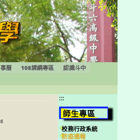
行事曆
108課綱專區
認識斗中
:::
師生專區
ng
校務行政系統
防疫通報