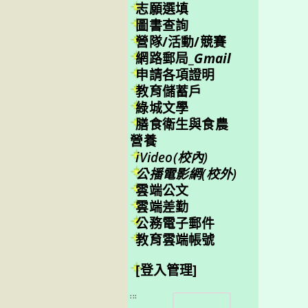
志願選填
圖書查詢
營隊/活動/競賽
網路郵局_
Gmail
申請各項證明
教育儲蓄戶
綠城文學
膳食衛生與食農
營養
iVideo(校內)
公播電影網(校外)
雲端公文
雲端差勤
公務電子郵件
教育雲端帳號
[登入管理]
搜
:::