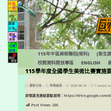
跳
轉
至
主
要
內
容
115年中區美術聯招(術科)
[新生請
校務資料開放專區
ENGLISH
115學年度全國學生美術比賽實施
Post
Post
Post
Reading
最新公告
特教組長
2026-06-16
1 min(s) r
category:
author:
last
time:
modified:
詳情請見連結要點說明：
https://drive.google.com
Post Views:
205