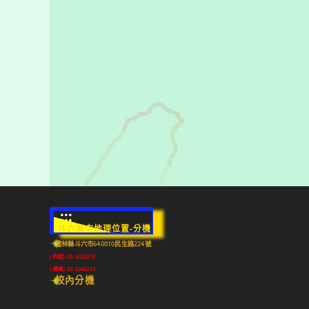
:::
斗六高中地理位置-分機
雲林縣斗六市640010民生路224號
(市話) 05-5322039
(傳真) 05-5348213
校內分機