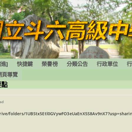
進]
快捷鍵
榮譽榜
分類公告
行政單位
網頁導覽
要點
ead
/drive/folders/1UBStx5Etl0GVywFO3eUaEnX5S8Av9nX7?usp=shari