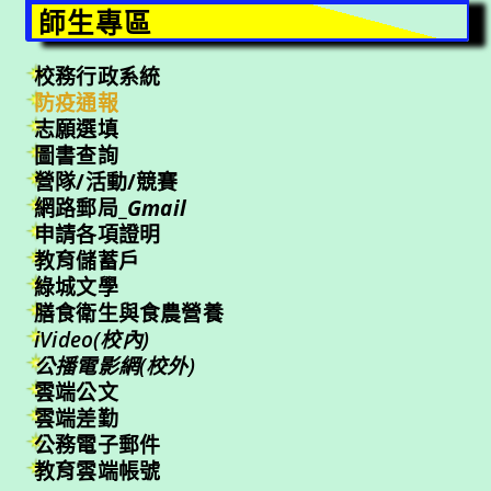
師生專區
校務行政系統
防疫通報
志願選填
圖書查詢
營隊/活動/競賽
網路郵局_
Gmail
申請各項證明
教育儲蓄戶
綠城文學
膳食衛生與食農營養
iVideo(校內)
公播電影網(校外)
雲端公文
雲端差勤
公務電子郵件
教育雲端帳號