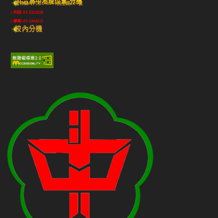
斗六高中地理位置-分機
雲林縣斗六市640010民生路224號
(市話) 05-5322039
(傳真) 05-5348213
校內分機