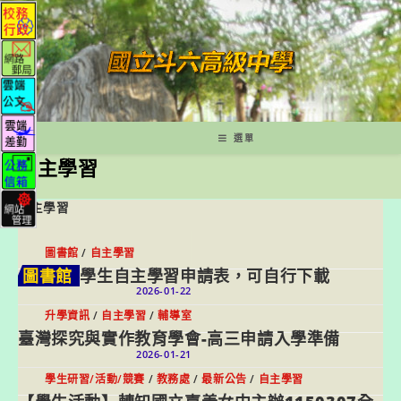
跳
轉
至
主
要
內
容
選單
自主學習
自主學習
圖書館
/
自主學習
圖書館
學生自主學習申請表，可自行下載
2026-01-22
升學資訊
/
自主學習
/
輔導室
臺灣探究與實作教育學會-高三申請入學準備
2026-01-21
學生研習/活動/競賽
/
教務處
/
最新公告
/
自主學習