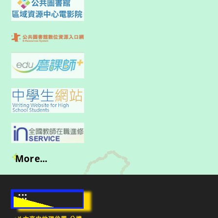
More...
:::