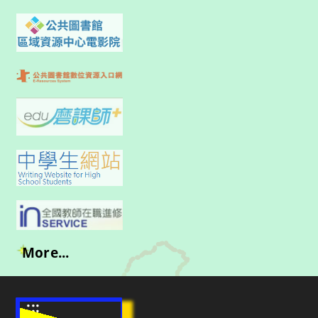
More...
:::