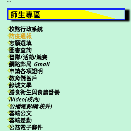
:::
師生專區
校務行政系統
防疫通報
志願選填
圖書查詢
營隊/活動/競賽
網路郵局_
Gmail
申請各項證明
教育儲蓄戶
綠城文學
膳食衛生與食農營養
iVideo(校內)
公播電影網(校外)
雲端公文
雲端差勤
公務電子郵件