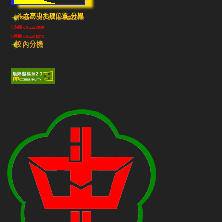
斗六高中地理位置-分機
雲林縣斗六市640010民生路224號
(市話) 05-5322039
(傳真) 05-5348213
校內分機