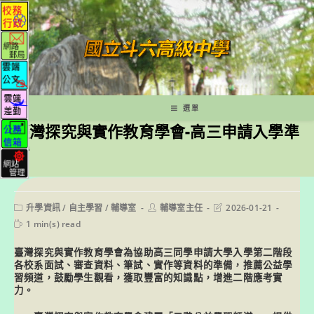
跳
轉
至
主
要
內
容
選單
臺灣探究與實作教育學會-高三申請入學準
備
Post
Post
Post
升學資訊
/
自主學習
/
輔導室
輔導室主任
2026-01-21
category:
author:
last
Reading
1 min(s) read
modified:
time:
臺灣探究與實作教育學會為協助高三同學申請大學入學第二階段
各校系面試、審查資料、筆試、實作等資料的準備，推薦公益學
習頻道，鼓勵學生觀看，獲取豐富的知識點，增進二階應考實
力。