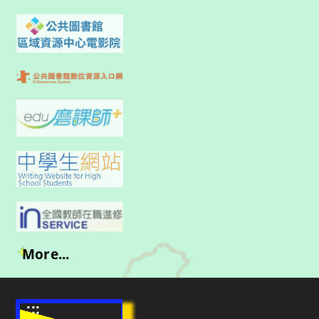
More...
:::