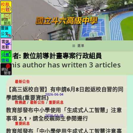
跳
轉
至
主
要
內
容
選單
作者:
數位前導計畫專案行政組員
This author has written 3 articles
最新公告
【高三返校自習】有申請6月8日起返校自習的同
2026-06-04
學請進(重要資訊)
教務處
/
最新公告
/
重要訊息
教育部發布中小學使用「生成式人工智慧」注意
2026-02-25
事項 2.1，請全校親師生參閱遵行
重要訊息
教育部發布「中小學使用生成式人工智慧注意事