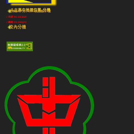
斗六高中地理位置-分機
雲林縣斗六市640010民生路224號
(市話) 05-5322039
(傳真) 05-5348213
校內分機