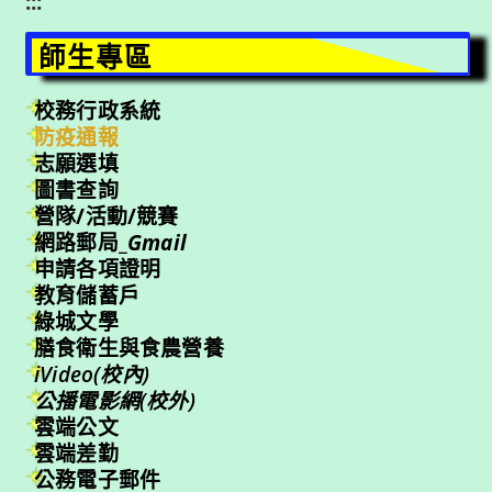
:::
師生專區
校務行政系統
防疫通報
志願選填
圖書查詢
營隊/活動/競賽
網路郵局_
Gmail
申請各項證明
教育儲蓄戶
綠城文學
膳食衛生與食農營養
iVideo(校內)
公播電影網(校外)
雲端公文
雲端差勤
公務電子郵件