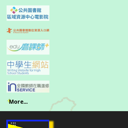
More...
:::