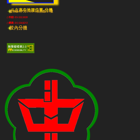
斗六高中地理位置-分機
雲林縣斗六市640010民生路224號
(市話) 05-5322039
(傳真) 05-5348213
校內分機