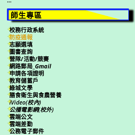
:::
師生專區
校務行政系統
防疫通報
志願選填
圖書查詢
營隊/活動/競賽
網路郵局_
Gmail
申請各項證明
教育儲蓄戶
綠城文學
膳食衛生與食農營養
iVideo(校內)
公播電影網(校外)
雲端公文
雲端差勤
公務電子郵件