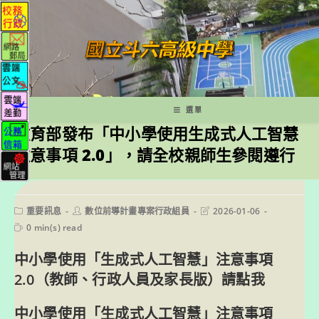
跳
轉
至
主
要
內
容
選單
教育部發布「中小學使用生成式人工智慧
注意事項 2.0」，請全校親師生參閱遵行
Post
Post
Post
重要訊息
數位前導計畫專案行政組員
2026-01-06
category:
author:
last
Reading
0 min(s) read
modified:
time:
中小學使用「生成式人工智慧」注意事項
2.0（教師、行政人員及家長版）請點我
中小學使用「生成式人工智慧」注意事項