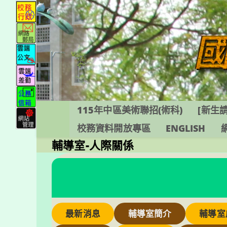
跳
轉
至
主
要
內
容
115年中區美術聯招(術科)
[新生請
校務資料開放專區
ENGLISH
輔導室-人際關係
最新消息
輔導室簡介
輔導室