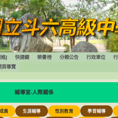
進]
快捷鍵
榮譽榜
分類公告
行政單位
網頁導覽
輔導室-人際關係
成員
生涯輔導
性別教育
學習輔導