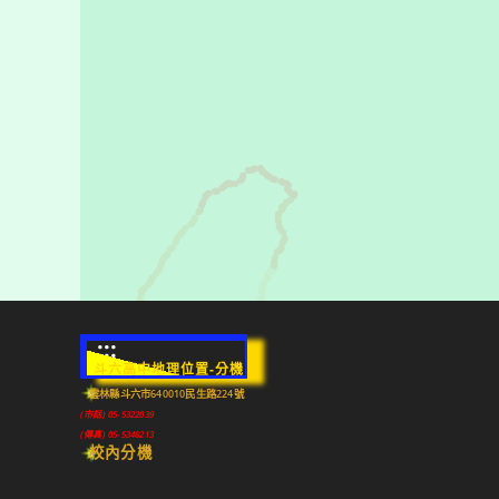
:::
斗六高中地理位置-分機
雲林縣斗六市640010民生路224號
(市話) 05-5322039
(傳真) 05-5348213
校內分機