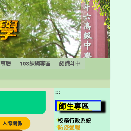
行事曆
108課綱專區
認識斗中
:::
師生專區
校務行政系統
人際關係
防疫通報