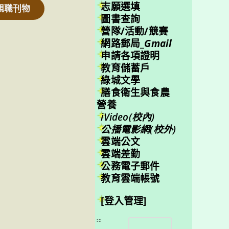
志願選填
親職刊物
圖書查詢
營隊/活動/競賽
網路郵局_
Gmail
申請各項證明
教育儲蓄戶
綠城文學
膳食衛生與食農
營養
iVideo(校內)
公播電影網(校外)
雲端公文
雲端差勤
公務電子郵件
教育雲端帳號
[登入管理]
搜
:::