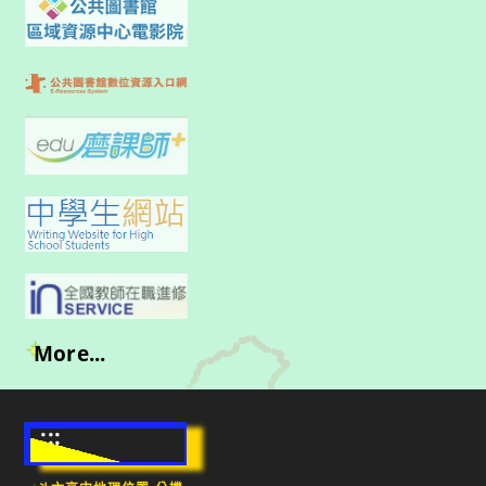
More...
:::