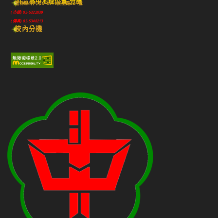
斗六高中地理位置-分機
雲林縣斗六市640010民生路224號
(市話) 05-5322039
(傳真) 05-5348213
校內分機