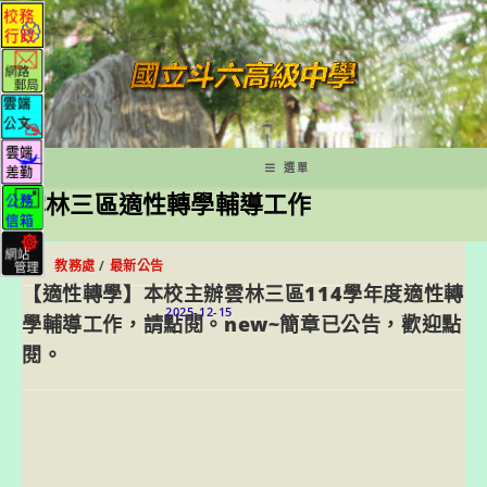
跳
轉
至
主
要
內
容
選單
雲林三區適性轉學輔導工作
教務處
/
最新公告
【適性轉學】本校主辦雲林三區114學年度適性轉
2025-12-15
學輔導工作，請點閱。new~簡章已公告，歡迎點
閱。