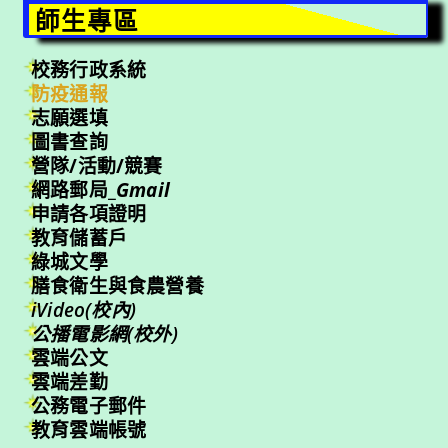
師生專區
校務行政系統
防疫通報
志願選填
圖書查詢
營隊/活動/競賽
網路郵局_
Gmail
申請各項證明
教育儲蓄戶
綠城文學
膳食衛生與食農營養
iVideo(校內)
公播電影網(校外)
雲端公文
雲端差勤
公務電子郵件
教育雲端帳號