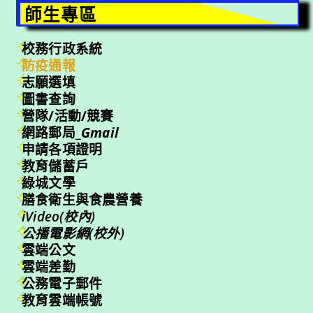
師生專區
校務行政系統
防疫通報
志願選填
圖書查詢
營隊/活動/競賽
網路郵局_
Gmail
申請各項證明
教育儲蓄戶
綠城文學
膳食衛生與食農營養
iVideo(校內)
公播電影網(校外)
雲端公文
雲端差勤
公務電子郵件
教育雲端帳號