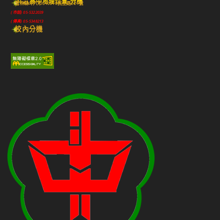
斗六高中地理位置-分機
雲林縣斗六市640010民生路224號
(市話) 05-5322039
(傳真) 05-5348213
校內分機