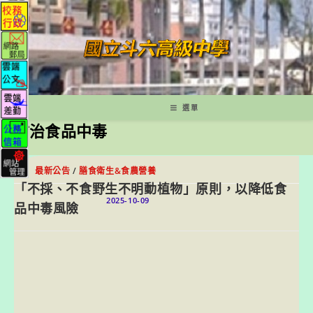
跳
轉
至
主
要
內
容
選單
防治食品中毒
最新公告
/
膳食衛生&食農營養
「不採、不食野生不明動植物」原則，以降低食
2025-10-09
品中毒風險