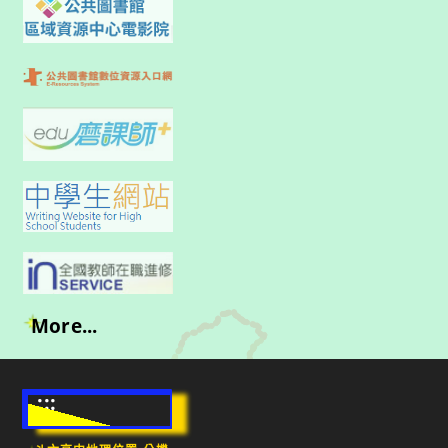
More...
:::