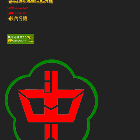
斗六高中地理位置-分機
雲林縣斗六市640010民生路224號
(市話) 05-5322039
(傳真) 05-5348213
校內分機