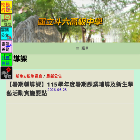
跳
轉
至
主
要
內
容
選單
輔導課
新生&招生訊息
/
最新公告
【暑期輔導課】115學年度暑期課業輔導及新生學
2026-06-23
藝活動實施要點