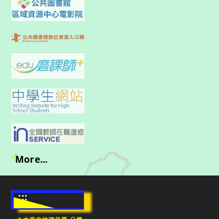
More...
:::