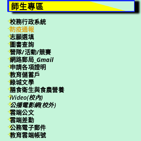
師生專區
校務行政系統
防疫通報
志願選填
圖書查詢
營隊/活動/競賽
網路郵局_
Gmail
申請各項證明
教育儲蓄戶
綠城文學
膳食衛生與食農營養
iVideo(校內)
公播電影網(校外)
雲端公文
雲端差勤
公務電子郵件
教育雲端帳號