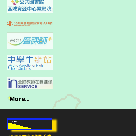
More...
:::