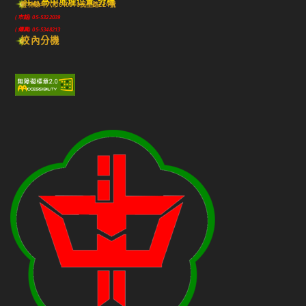
斗六高中地理位置-分機
雲林縣斗六市640010民生路224號
(市話) 05-5322039
(傳真) 05-5348213
校內分機