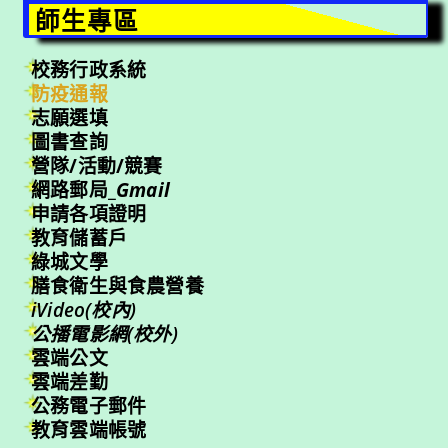
師生專區
校務行政系統
防疫通報
志願選填
圖書查詢
營隊/活動/競賽
網路郵局_
Gmail
申請各項證明
教育儲蓄戶
綠城文學
膳食衛生與食農營養
iVideo(校內)
公播電影網(校外)
雲端公文
雲端差勤
公務電子郵件
教育雲端帳號