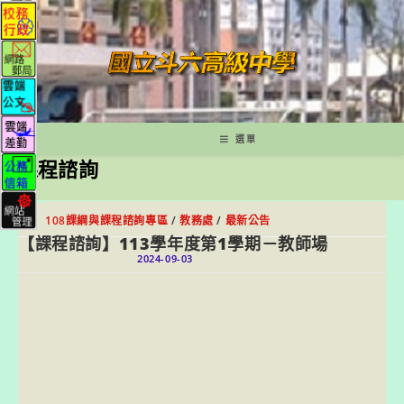
跳
轉
至
主
要
內
容
選單
課程諮詢
108課綱與課程諮詢專區
/
教務處
/
最新公告
【課程諮詢】113學年度第1學期－教師場
2024-09-03