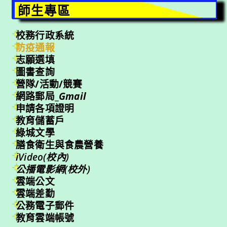
師生專區
校務行政系統
防疫通報
志願選填
圖書查詢
營隊/活動/競賽
網路郵局_
Gmail
申請各項證明
教育儲蓄戶
綠城文學
膳食衛生與食農營養
iVideo(校內)
公播電影網(校外)
雲端公文
雲端差勤
公務電子郵件
教育雲端帳號