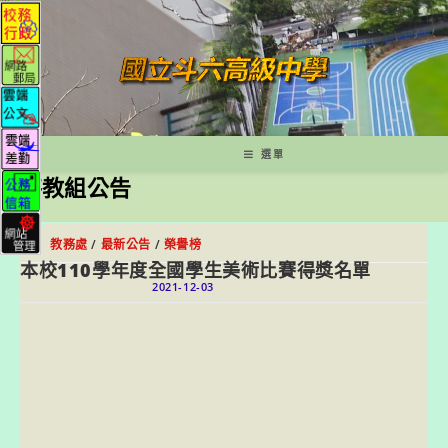
跳
轉
至
主
要
內
容
選單
特教組公告
教務處
/
最新公告
/
榮譽榜
本校110學年度全國學生美術比賽得獎名單
2021-12-03