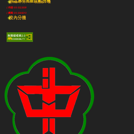
斗六高中地理位置-分機
雲林縣斗六市640010民生路224號
(市話) 05-5322039
(傳真) 05-5348213
校內分機