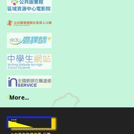
More...
:::