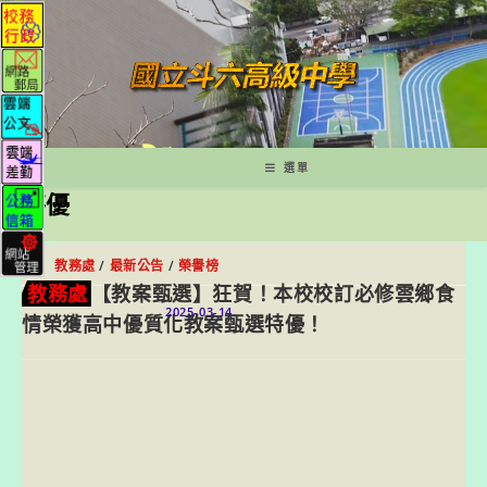
跳
轉
至
主
要
內
容
選單
特優
教務處
/
最新公告
/
榮譽榜
教務處
【教案甄選】狂賀！本校校訂必修雲鄉食
2025-03-14
情榮獲高中優質化教案甄選特優！