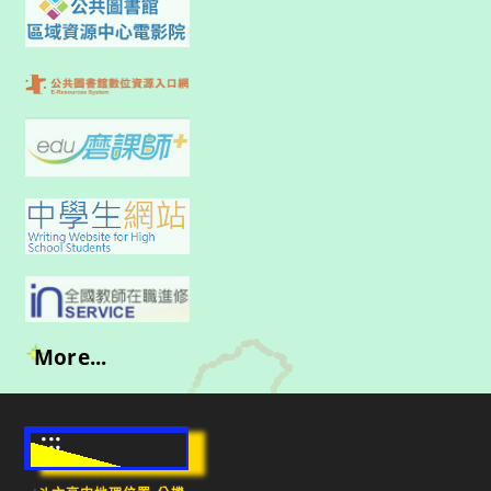
More...
:::