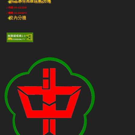
斗六高中地理位置-分機
雲林縣斗六市640010民生路224號
(市話) 05-5322039
(傳真) 05-5348213
校內分機