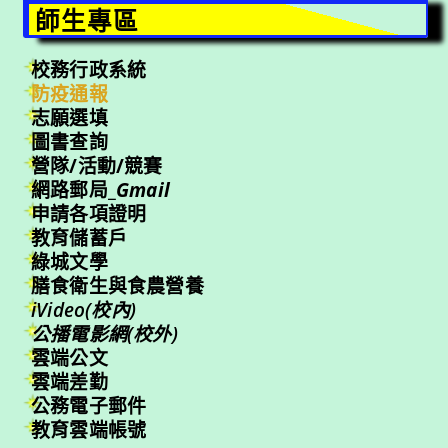
師生專區
校務行政系統
防疫通報
志願選填
圖書查詢
營隊/活動/競賽
網路郵局_
Gmail
申請各項證明
教育儲蓄戶
綠城文學
膳食衛生與食農營養
iVideo(校內)
公播電影網(校外)
雲端公文
雲端差勤
公務電子郵件
教育雲端帳號