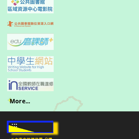
More...
:::