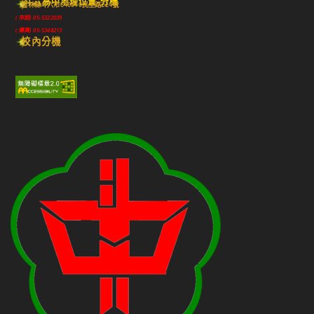
斗六高中地理位置-分機
雲林縣斗六市640010民生路224號
(市話) 05-5322039
(傳真) 05-5348213
校內分機