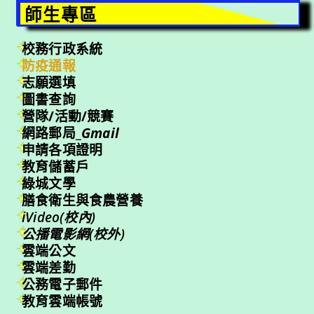
師生專區
校務行政系統
防疫通報
志願選填
圖書查詢
營隊/活動/競賽
網路郵局_
Gmail
申請各項證明
教育儲蓄戶
綠城文學
膳食衛生與食農營養
iVideo(校內)
公播電影網(校外)
雲端公文
雲端差勤
公務電子郵件
教育雲端帳號