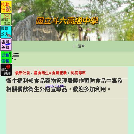
跳
轉
至
主
要
內
容
選單
洗手
最新公告
/
膳食衛生&食農營養
/
防疫專區
衛生福利部食品藥物管理署製作預防食品中毒及
2024-10-08
相關餐飲衛生外語宣導品，歡迎多加利用。