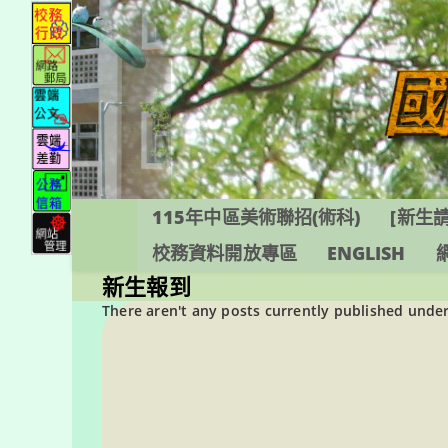
跳
轉
至
主
要
內
容
115年中區美術聯招(術科)
[新生請
校務資料開放專區
ENGLISH
新生報到
There aren't any posts currently published under