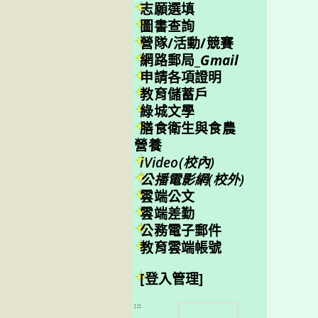
志願選填
圖書查詢
營隊/活動/競賽
網路郵局_
Gmail
申請各項證明
教育儲蓄戶
綠城文學
膳食衛生與食農
營養
iVideo(校內)
公播電影網(校外)
雲端公文
雲端差勤
公務電子郵件
教育雲端帳號
[登入管理]
搜
:::