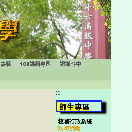
行事曆
108課綱專區
認識斗中
:::
師生專區
校務行政系統
防疫通報