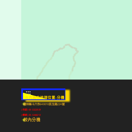
:::
斗六高中地理位置-分機
雲林縣斗六市640010民生路224號
(市話) 05-5322039
(傳真) 05-5348213
校內分機