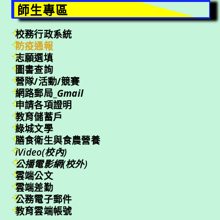
師生專區
校務行政系統
防疫通報
志願選填
圖書查詢
營隊/活動/競賽
網路郵局_
Gmail
申請各項證明
教育儲蓄戶
綠城文學
膳食衛生與食農營養
iVideo(校內)
公播電影網(校外)
雲端公文
雲端差勤
公務電子郵件
教育雲端帳號