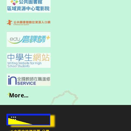
More...
:::