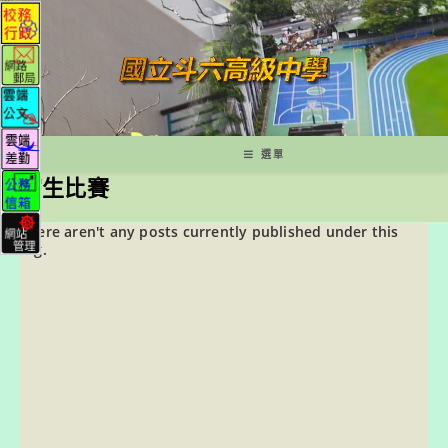
跳
轉
至
主
要
內
容
選單
寫生比賽
There aren't any posts currently published under this
tag.