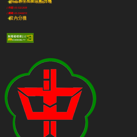
斗六高中地理位置-分機
雲林縣斗六市640010民生路224號
(市話) 05-5322039
(傳真) 05-5348213
校內分機