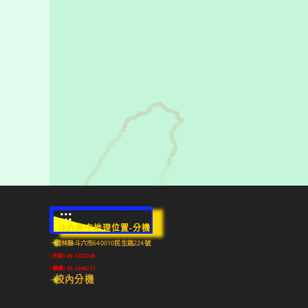
:::
斗六高中地理位置-分機
雲林縣斗六市640010民生路224號
(市話) 05-5322039
(傳真) 05-5348213
校內分機