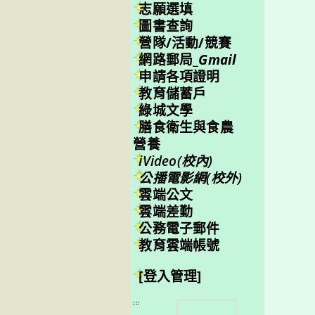
志願選填
圖書查詢
營隊/活動/競賽
網路郵局_
Gmail
申請各項證明
教育儲蓄戶
綠城文學
膳食衛生與食農
營養
iVideo(校內)
公播電影網(校外)
雲端公文
雲端差勤
公務電子郵件
教育雲端帳號
[登入管理]
搜
:::