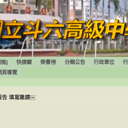
進]
快捷鍵
榮譽榜
分類公告
行政單位
網頁導覽
告 填寫邀請￼