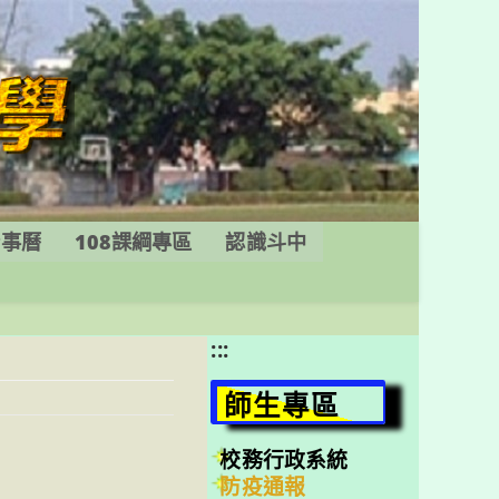
行事曆
108課綱專區
認識斗中
:::
師生專區
校務行政系統
防疫通報