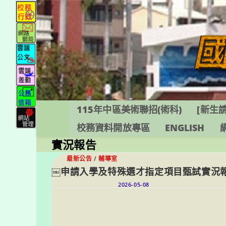
跳
轉
至
主
要
內
容
115年中區美術聯招(術科)
[新生請
校務資料開放專區
ENGLISH
實況報告
最新公告
/
輔導室
￼申請入學及特殊選才指定項目甄試實況報
2026-05-08