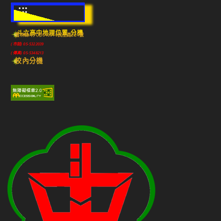
:::
斗六高中地理位置-分機
雲林縣斗六市640010民生路224號
(市話) 05-5322039
(傳真) 05-5348213
校內分機