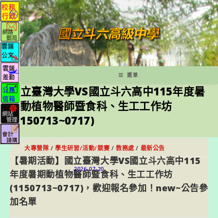
跳
轉
至
主
要
內
容
選單
國立臺灣大學VS國立斗六高中115年度暑
期動植物醫師暨食科、生工工作坊
(1150713~0717)
大專營隊
/
學生研習/活動/競賽
/
教務處
/
最新公告
【暑期活動】國立臺灣大學VS國立斗六高中115
2026-07-20
年度暑期動植物醫師暨食科、生工工作坊
(1150713~0717)，歡迎報名參加！new~公告參
加名單