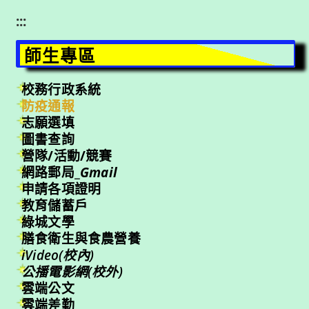
:::
師生專區
校務行政系統
防疫通報
志願選填
圖書查詢
營隊/活動/競賽
網路郵局_
Gmail
申請各項證明
教育儲蓄戶
綠城文學
膳食衛生與食農營養
iVideo(校內)
公播電影網(校外)
雲端公文
雲端差勤