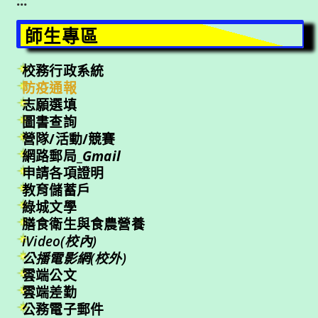
:::
師生專區
校務行政系統
防疫通報
志願選填
圖書查詢
營隊/活動/競賽
網路郵局_
Gmail
申請各項證明
教育儲蓄戶
綠城文學
膳食衛生與食農營養
iVideo(校內)
公播電影網(校外)
雲端公文
雲端差勤
公務電子郵件