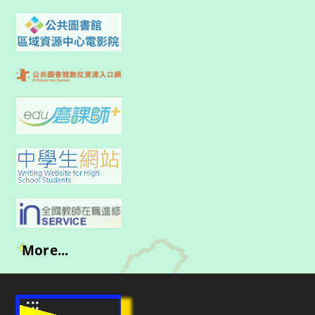
More...
:::