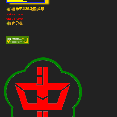
斗六高中地理位置-分機
雲林縣斗六市640010民生路224號
(市話) 05-5322039
(傳真) 05-5348213
校內分機