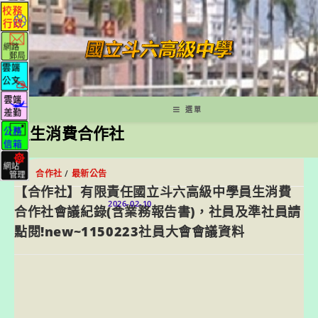
跳
轉
至
主
要
內
容
選單
員生消費合作社
合作社
/
最新公告
【合作社】有限責任國立斗六高級中學員生消費
2026-02-10
合作社會議紀錄(含業務報告書)，社員及準社員請
點閱!new~1150223社員大會會議資料