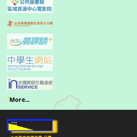
More...
:::