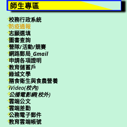
師生專區
校務行政系統
防疫通報
志願選填
圖書查詢
營隊/活動/競賽
網路郵局_
Gmail
申請各項證明
教育儲蓄戶
綠城文學
膳食衛生與食農營養
iVideo(校內)
公播電影網(校外)
雲端公文
雲端差勤
公務電子郵件
教育雲端帳號