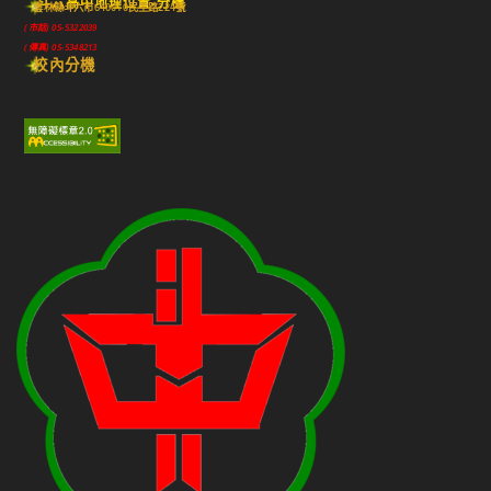
斗六高中地理位置-分機
雲林縣斗六市640010民生路224號
(市話) 05-5322039
(傳真) 05-5348213
校內分機