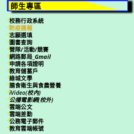
師生專區
校務行政系統
防疫通報
志願選填
圖書查詢
營隊/活動/競賽
網路郵局_
Gmail
申請各項證明
教育儲蓄戶
綠城文學
膳食衛生與食農營養
iVideo(校內)
公播電影網(校外)
雲端公文
雲端差勤
公務電子郵件
教育雲端帳號