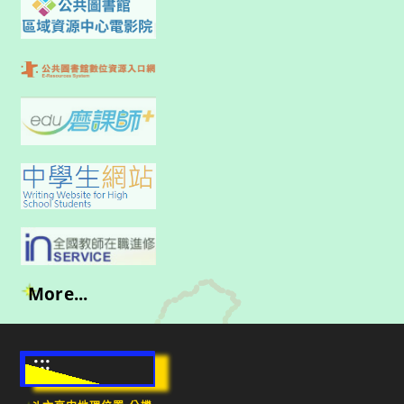
More...
:::