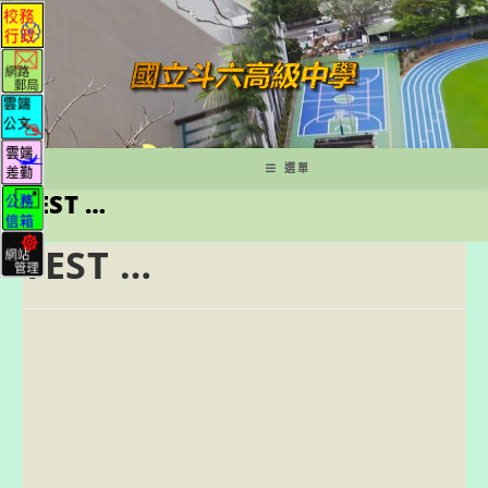
跳
轉
至
主
要
內
容
選單
TEST …
TEST …