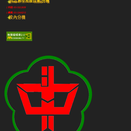
斗六高中地理位置-分機
雲林縣斗六市640010民生路224號
(市話) 05-5322039
(傳真) 05-5348213
校內分機