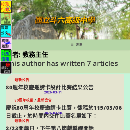
跳
轉
至
主
要
內
容
選單
作者:
教務主任
This author has written 7 articles
最新公告
80週年校慶邀請卡設計比賽結果公告
2026-03-11
80週年校慶
/
最新公告
慶祝80周年校慶邀請卡比賽，徵稿於115/03/06
2026-03-08
日截止，於時間內交件比賽名單如下：
最新公告
2/23開學日，下午第八節輔導課開始