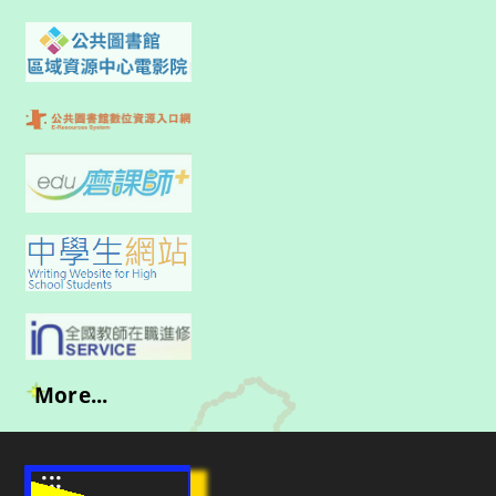
More...
:::