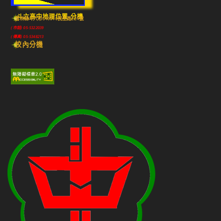
斗六高中地理位置-分機
雲林縣斗六市640010民生路224號
(市話) 05-5322039
(傳真) 05-5348213
校內分機