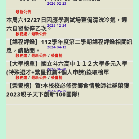
2026-02-23
最新公告
本周六12/27日因應學測試場整備清洗冷氣，週
2025-12-24
六自習暫停乙次。
教務處
/
最新公告
【課程評鑑】112學年度第二學期課程評鑑相關訊
2024-04-12
息，請點閱。
教務處
/
最新公告
/
榮譽榜
【大學榜單】國立斗六高中１１２大學多元入學
2023-06-20
(特殊選才+繁星推薦+個人申請)錄取榜單
教務處
/
最新公告
/
榮譽榜
【榮譽榜】賀!本校校必修雲鄉食情教師社群榮獲
2023-05-25
2023親子天下創新100團隊!