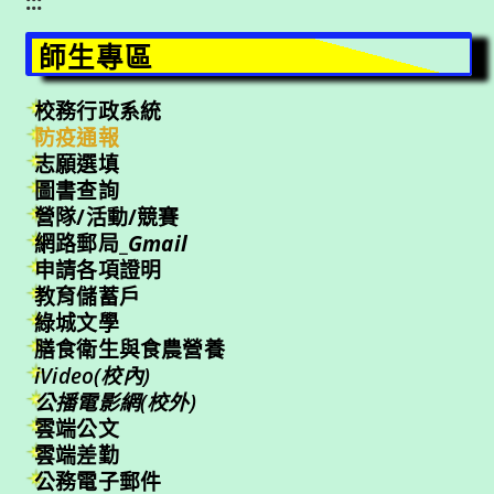
:::
師生專區
校務行政系統
防疫通報
志願選填
圖書查詢
營隊/活動/競賽
網路郵局_
Gmail
申請各項證明
教育儲蓄戶
綠城文學
膳食衛生與食農營養
iVideo(校內)
公播電影網(校外)
雲端公文
雲端差勤
公務電子郵件