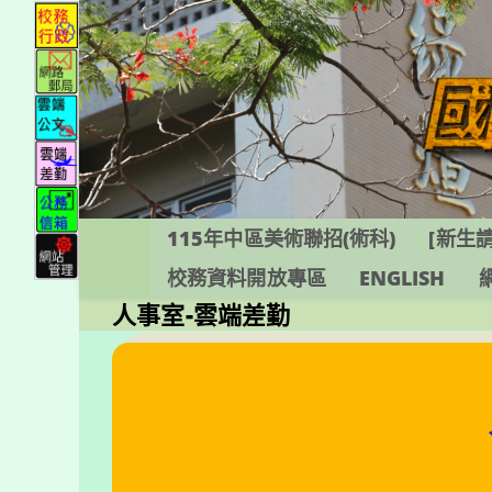
跳
轉
至
主
要
內
容
115年中區美術聯招(術科)
[新生請
校務資料開放專區
ENGLISH
人事室-雲端差勤