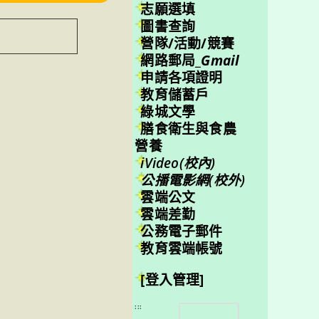
志願選填
圖書查詢
營隊/活動/競賽
網路郵局_
Gmail
申請各項證明
教育儲蓄戶
綠城文學
膳食衛生與食農
營養
iVideo(校內)
公播電影網(校外)
雲端公文
雲端差勤
公務電子郵件
教育雲端帳號
[登入管理]
搜
:::