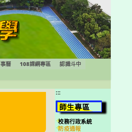
行事曆
108課綱專區
認識斗中
:::
師生專區
校務行政系統
防疫通報