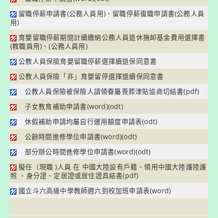
留職停薪申請書(公務人員用)
、
留職停薪復職申請書(公務人員
用)
育嬰留職停薪期間計續繳納公務人員退休撫卹基金費用選擇書
(教職員用)
、
(公務人員用)
公教人員保險育嬰留職停薪選擇續退保同意書
公教人員保險「非」育嬰留停選擇退續保同意書
公教人員保險被保險人請領眷屬喪葬津貼協商切結書
(pdf)
子女教育補助申請書
(word)
(odt)
休假補助申請均屬自行運用額度申請表
(odt)
公餘時間進修學位申請書
(word)
(odt)
部分辦公時間進修學位申請書
(word)
(odt)
擬任（現職 )人員 在 中國大陸設有戶籍、領用中國大陸護陸護
照 、身分證、定居證或居住證具結書
(pdf)
國立斗六高級中學教師週六到校加班申請表
(word)