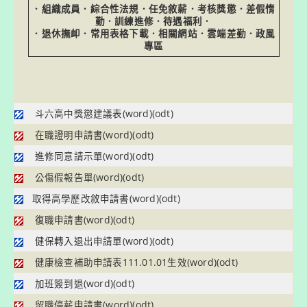
．
組織成員
．
綜合性法規
．
任免敘薪
．
考核獎懲
．
差假惰
勤
．
訓練進修
．
待遇福利
．
．
退休撫卹
．
常用表格下載
．
相關網站
．
雲端差勤
．
政風
專區
斗六高中獎懲建議表
(word)
(odt)
在職證明申請書
(word)
(odt)
進修同意請示單
(word)
(odt)
公傷假報告單
(word)
(odt)
取得高學歷改敘申請書
(word)
(odt)
復職申請書
(word)
(odt)
健保轉入退出申請單
(word)
(odt)
健康檢查補助申請表111.01.01生效
(word)
(odt)
加班簽到退
(word)
(odt)
留職停薪申請書
(word)
(odt)