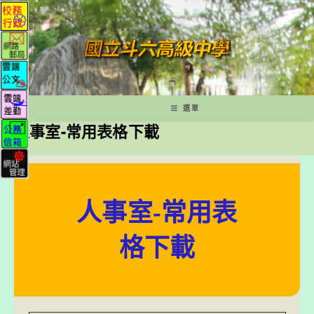
跳
轉
至
主
要
內
容
選單
人事室-常用表格下載
人事室
-常用表
格下載