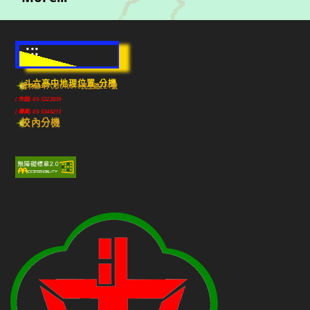
:::
斗六高中地理位置-分機
雲林縣斗六市640010民生路224號
(市話) 05-5322039
(傳真) 05-5348213
校內分機