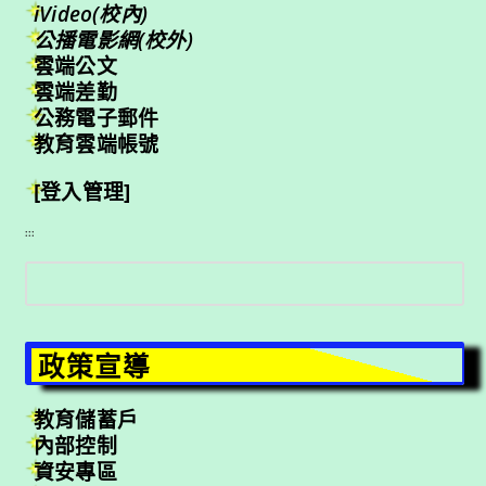
iVideo(校內)
公播電影網(校外)
雲端公文
雲端差勤
公務電子郵件
教育雲端帳號
[登入管理]
:::
搜
尋
政策宣導
教育儲蓄戶
內部控制
資安專區