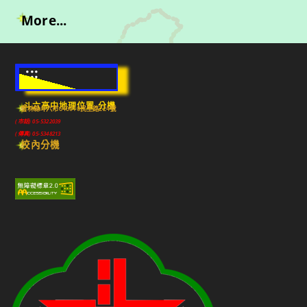
More...
:::
斗六高中地理位置-分機
雲林縣斗六市640010民生路224號
(市話) 05-5322039
(傳真) 05-5348213
校內分機