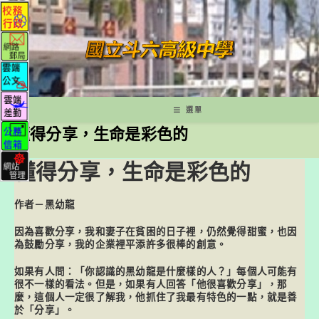
跳
轉
至
主
要
內
容
選單
懂得分享，生命是彩色的
懂得分享，生命是彩色的
作者－黑幼龍
因為喜歡分享，我和妻子在貧困的日子裡，仍然覺得甜蜜，也因
為鼓勵分享，我的企業裡平添許多很棒的創意。
如果有人問：「你認識的黑幼龍是什麼樣的人？」每個人可能有
很不一樣的看法。但是，如果有人回答「他很喜歡分享」，那
麼，這個人一定很了解我，他抓住了我最有特色的一點，就是善
於「分享」。