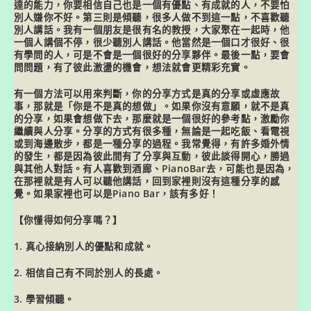
達的能力，你要相信自己也是一個有優點、有成就的人，不要怕
別人嫌你不好。第三則是傾聽，很多人做不到這一點，不喜歡聽
別人講話。我有一個朋友是很有名的教授，大家聚在一起時，他
一個人講個不停，很少聽別人講話。他當然是一個口才很好、很
有學問的人，可是不會是一個很好的分享夥伴。最後一點，要會
問問題，有了彼此激盪的機會，想法就會更精彩充實。
有一個方法可以用來判斷，你的分享方式是真的分享或虛應故
事，那就是「你是不是真的想做」。如果你沒有意願，就不是真
的分享，如果會想做下去，那麼就是一個很好的參考點，激勵你
繼續與人分享。分享的方式有很多種，無論是一起吃飯、看電視
或到海邊散步，都是一種分享的過程。我常覺得，有許多婚外情
的發生，都是因為彼此間有了分享與互動，彼此談得開心，勝過
與其他人對話。有人喜歡到酒廊、PianoBar去，可能也是因為，
在那裡就是有人可以聽他講話，回到家裡則沒有這種分享的感
覺。如果家裡也可以是Piano Bar，該有多好！
【你懂得如何分享嗎？】
1. 真心接納別人的優點和成就。
2. 相信自己有不同於別人的長處。
3. 學習傾聽。