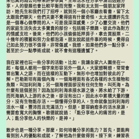
來也真的為公司帶來許多學員。生命活水在分享中湧出透過分
享，人的發展也會比較平衡而完整。我和太太到一個朋友家拜
訪，她先生和我們打了招呼，就到另一個小客廳去看書，留下太
太跟我們聊天，他們夫妻不覺得這有什麼奇怪，太太還讚許先生
是一個專心做學問的人。可是我深深感覺，少了心靈交流，他們
的家庭生活失去太多寶貴的部份，包括親子樂趣、彼此作為對方
的情感支柱。後來，他們的小孩偷偷抵押房子，拿去買股票，二
十幾年的積蓄和努力全都泡湯。朋友說起這件事的時候，覺得自
己如此努力很不值得，非常傷感。我想，如果他們多一點分享，
甚至於少一點學術成就，就不會有這種遺憾了。
我在家裡也玩一些分享的活動。比如，我讓全家六人圍坐在一
起，每個人都用一個字來形容另外一個人，大家想啊想，常常會
冒出驚人之語，而在這樣的互動下，無形中也增加對彼此的了
解。巴勒斯坦有兩個內海，一個海裡面有各式各樣的水生植物和
魚類，叫加利利海；另一個海裡面卻沒有任何生物，叫死海。為
什麼有這個差別？因為加利利海承接水源之後，將水給了下游，
而死海納入上游的水之後，卻沒有出口，因此水中累積大量的鹽
分，沒有生物能存活。一個懂得分享的人，生命就像加利利海的
活水一樣，豐沛而且充滿活力。但是，要容納愈多的活水泉源，
需要愈寬大的胸懷。歌德就說過：「能分享他人的痛苦的，是
人；能分享他人的快樂的，是神。」
散步也是一種分享。那麼，如何培養分享的能力？首先，要能夠
看到別人的優點和成就，了解他為什麼做得到。接下來，練習表