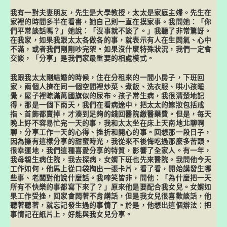
我有一對夫妻朋友，先生是大學教授，太太是家庭主婦。先生在
家裡的時間多半在看書，她自己則一直在摸家事。我問她：「你
們平常談話嗎？」她說：「沒事就不談了。」我聽了非常驚訝。
在我家，如果我跟太太各做各的事，就表示有人在生悶氣、心中
不滿，或者我們剛剛吵完架。如果沒什麼特殊狀況，我們一定會
交談，「分享」是我們家最重要的相處模式。
我跟我太太剛結婚的時候，住在分租來的一間小房子，下班回
家，兩個人擠在同一個空間裡炒菜、煮飯、洗衣服、哄小孩睡
覺，屋子裡晾滿萬國旗似的尿布。孩子常生病，我很清楚地記
得，那是一個下雨天，我們在看病途中，把太太的嫁妝包括戒
指、首飾都賣掉，才湊到足夠的錢回醫院繳醫藥費。但是，每天
晚上好不容易忙完一天的事，我和太太坐在床上天南地北聊啊
聊，分享工作一天的心得、挫折和開心的事。回想那一段日子，
因為擁有這樣分享的甜蜜時光，我從來不後悔吃過那麼多苦頭。
很幸運地，我們這種喜愛分享的特質，影響了全家人。有一年，
我母親生病住院，我去探病，女婿下班也先來醫院。我問他今天
工作如何，他馬上從口袋掏出一張卡片，看了看，開始講發生哪
些事、老闆對他說什麼話。我啼笑皆非，問他：「為什麼把一天
所有不快樂的事都寫下來了？」原來他是要配合我女兒。女婿如
果工作受挫，回家會悶著不肯講話，但是我女兒很喜歡談話，他
聽著聽著，就忘記發生過的事情了。於是，他想出這個辦法：把
事情記在紙片上，好能與我女兒分享。