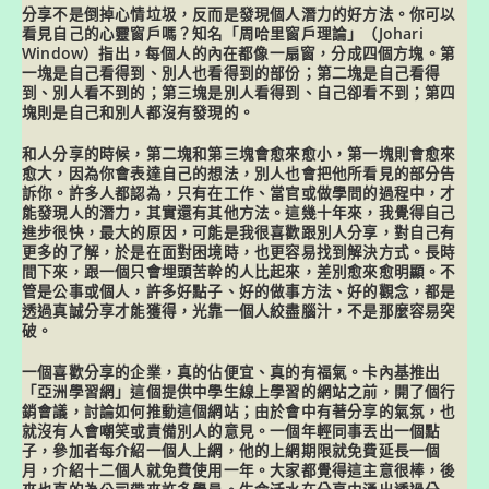
分享不是倒掉心情垃圾，反而是
發現個人潛力
的好方法。你可以
看見自己的心靈窗戶嗎？知名「周哈里窗戶理論」（Johari
Window）指出，每個人的內在都像一扇窗，分成四個方塊。第
一塊是自己看得到、別人也看得到的部份；第二塊是自己看得
到、別人看不到的；第三塊是別人看得到、自己卻看不到；第四
塊則是自己和別人都沒有發現的。
和人分享的時候，第二塊和第三塊會愈來愈小，第一塊則會愈來
愈大，因為你會表達自己的想法，別人也會把他所看見的部分告
訴你。許多人都認為，只有在工作、當官或做學問的過程中，才
能發現人的潛力，其實還有其他方法。這幾十年來，我覺得自己
進步很快，最大的原因，可能是我很喜歡跟別人分享，對自己有
更多的了解，於是在面對困境時，也更容易找到解決方式。長時
間下來，跟一個只會埋頭苦幹的人比起來，差別愈來愈明顯。不
管是公事或個人，許多好點子、好的做事方法、好的觀念，都是
透過真誠分享才能獲得，光靠一個人絞盡腦汁，不是那麼容易突
破。
一個喜歡分享的企業，真的佔便宜、真的有福氣。卡內基推出
「亞洲學習網」這個提供中學生線上學習的網站之前，開了個行
銷會議，討論如何推動這個網站；由於會中有著分享的氣氛，也
就沒有人會嘲笑或責備別人的意見。一個年輕同事丟出一個點
子，參加者每介紹一個人上網，他的上網期限就免費延長一個
月，介紹十二個人就免費使用一年。大家都覺得這主意很棒，後