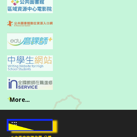
More...
:::