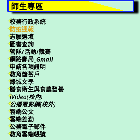
師生專區
校務行政系統
防疫通報
志願選填
圖書查詢
營隊/活動/競賽
網路郵局_
Gmail
申請各項證明
教育儲蓄戶
綠城文學
膳食衛生與食農營養
iVideo(校內)
公播電影網(校外)
雲端公文
雲端差勤
公務電子郵件
教育雲端帳號