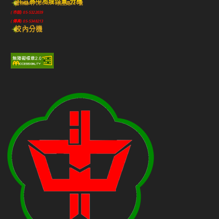
斗六高中地理位置-分機
雲林縣斗六市640010民生路224號
(市話) 05-5322039
(傳真) 05-5348213
校內分機