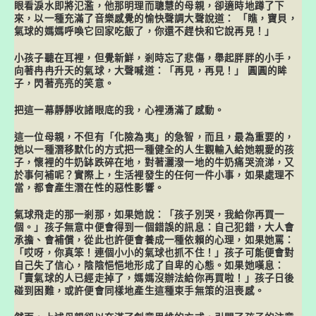
眼看淚水即將氾濫，他那明理而聰慧的母親，卻適時地蹲了下
來，以一種充滿了音樂感覺的愉快聲調大聲說道： 「瞧，寶貝，
氣球的媽媽呼喚它回家吃飯了，你還不趕快和它說再見！」
小孩子聽在耳裡，但覺新鮮，剎時忘了悲傷，舉起胖胖的小手，
向著冉冉升天的氣球，大聲喊道：「再見，再見！」 圓圓的眸
子，閃著亮亮的笑意。
把這一幕靜靜收諸眼底的我，心裡湧滿了感動。
這一位母親，不但有「化險為夷」的急智，而且，最為重要的，
她以一種潛移默化的方式把一種健全的人生觀輸入給她親愛的孩
子，懷裡的牛奶缽跌碎在地，對著灑潑一地的牛奶痛哭流涕，又
於事何補呢？實際上，生活裡發生的任何一件小事，如果處理不
當，都會產生潛在性的惡性影響。
氣球飛走的那一剎那，如果她說：「孩子別哭，我給你再買一
個。」孩子無意中便會得到一個錯誤的訊息：自己犯錯，大人會
承擔、會補償，從此也許便會養成一種依賴的心理，如果她罵：
「哎呀，你真笨！連個小小的氣球也抓不住！」孩子可能便會對
自己失了信心，陰陰悒悒地形成了自卑的心態。如果她嘆息：
「賣氣球的人已經走掉了，媽媽沒辦法給你再買啦！」孩子日後
碰到困難，或許便會同樣地產生這種束手無策的沮喪感。