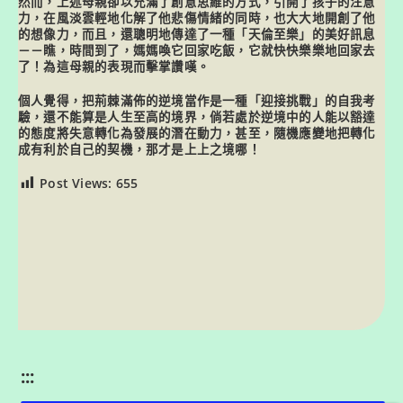
然而，上述母親卻以充滿了創意思維的方式，引開了孩子的注意
力，在風淡雲輕地化解了他悲傷情緒的同時，也大大地開創了他
的想像力，而且，還聰明地傳達了一種「天倫至樂」的美好訊息
－－瞧，時間到了，媽媽喚它回家吃飯，它就快快樂樂地回家去
了！為這母親的表現而擊掌讚嘆。
個人覺得，把荊棘滿佈的逆境當作是一種「迎接挑戰」的自我考
驗，還不能算是人生至高的境界，倘若處於逆境中的人能以豁達
的態度將失意轉化為發展的潛在動力，甚至，隨機應變地把轉化
成有利於自己的契機，那才是上上之境哪！
Post Views:
655
:::