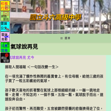
跳
轉
至
主
要
內
容
選單
和氣球說再見
和氣球說再見
尤今
摘取人間福報 ＜一句話改變一生＞
在一項充滿了爆炸性熱鬧的義賣會上，有位母親，給她三歲的孩
子買了一粒五彩繽紛的氣球。
孩子歡天喜地的抓著繫在氣球上那根細細的線，一蹦一跳地走
著、走著，不知怎的，一個不慎，五指一鬆，氣球脫手而出，速
速投奔自由。
孩子初而驚愕、再而難受，五官被驟然侵襲的悲傷擠得走了位，