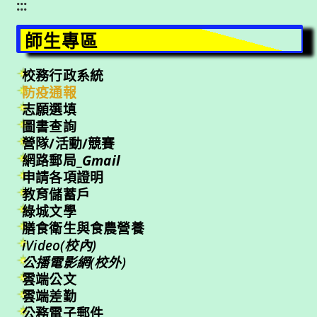
:::
師生專區
校務行政系統
防疫通報
志願選填
圖書查詢
營隊/活動/競賽
網路郵局_
Gmail
申請各項證明
教育儲蓄戶
綠城文學
膳食衛生與食農營養
iVideo(校內)
公播電影網(校外)
雲端公文
雲端差勤
公務電子郵件