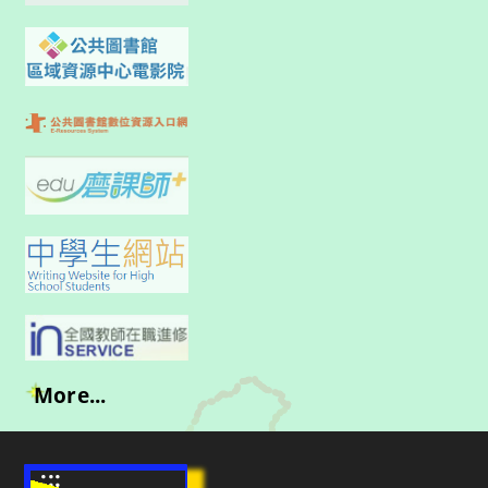
More...
:::