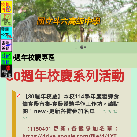
跳
轉
至
主
要
內
容
選單
80週年校慶專區
80週年校慶系列活動
【80週年校慶】本校114學年度雲鄉食
情食農市集-食農體驗手作工作坊，請點
閱！new~更新各攤參加名單
2026-04-
01
(1150401更新)各攤參加名單：
https://drive.google.com/file/d/1YT