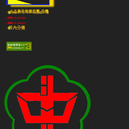
斗六高中地理位置-分機
雲林縣斗六市640010民生路224號
(市話) 05-5322039
(傳真) 05-5348213
校內分機