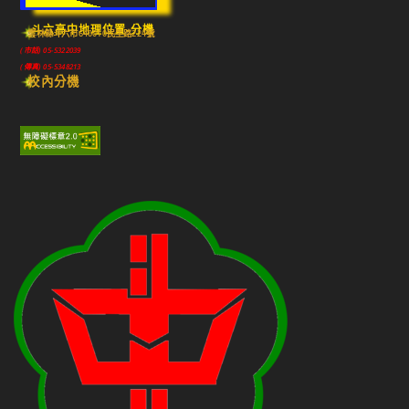
斗六高中地理位置-分機
雲林縣斗六市640010民生路224號
(市話) 05-5322039
(傳真) 05-5348213
校內分機