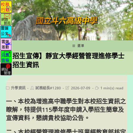
跳
轉
至
主
要
內
容
選單
【招生宣傳】靜宜大學經營管理進修學士
班招生資訊
Post
Post
Post
Reading
升學資訊
試務組長#1280
2026-07-09
1 min(s) read
category:
author:
last
time:
modified:
一、本校為增進高中職學生對本校招生資訊之
瞭解，特提供115學年度申請入學招生簡章及
宣傳資料，懇請貴校協助公告。
二、本校經營管理進修學士班業經教育部核定