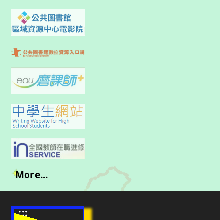
More...
:::