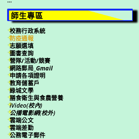
:::
師生專區
校務行政系統
防疫通報
志願選填
圖書查詢
營隊/活動/競賽
網路郵局_
Gmail
申請各項證明
教育儲蓄戶
綠城文學
膳食衛生與食農營養
iVideo(校內)
公播電影網(校外)
雲端公文
雲端差勤
公務電子郵件