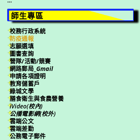
:::
師生專區
校務行政系統
防疫通報
志願選填
圖書查詢
營隊/活動/競賽
網路郵局_
Gmail
申請各項證明
教育儲蓄戶
綠城文學
膳食衛生與食農營養
iVideo(校內)
公播電影網(校外)
雲端公文
雲端差勤
公務電子郵件