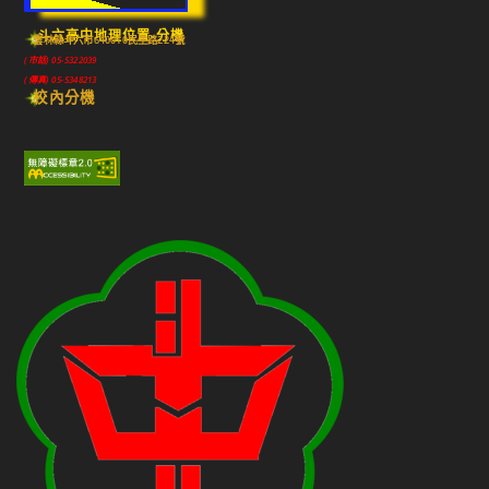
斗六高中地理位置-分機
雲林縣斗六市640010民生路224號
(市話) 05-5322039
(傳真) 05-5348213
校內分機