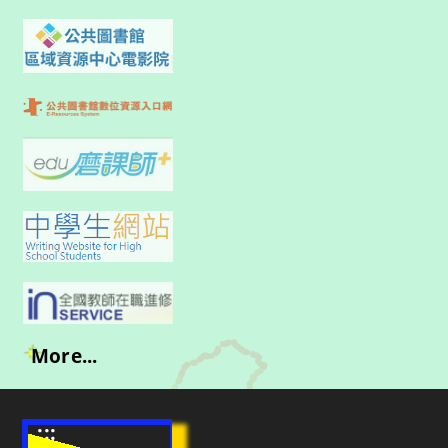
More...
:::