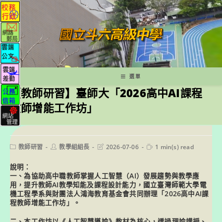
跳
轉
至
主
要
內
容
選單
【教師研習】臺師大「2026高中AI課程
教師增能工作坊」
Post
Post
Post
Reading
教師研習
教學組組長
2026-07-06
1 min(s) read
category:
author:
last
time:
modified:
說明：
一、為協助高中職教師掌握人工智慧（AI）發展趨勢與教學應
用，提升教師AI教學知能及課程設計能力，國立臺灣師範大學電
機工程學系與財團法人鴻海教育基金會共同辦理「2026高中AI課
程教師增能工作坊」。
二、本工作坊以《人工智慧導論》教材為核心，透過理論講授、