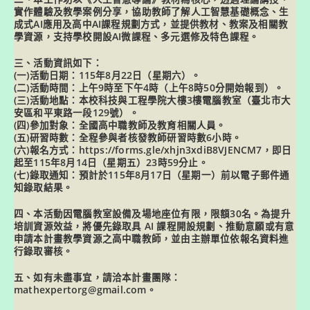
實作體驗及教學案例分享，協助教師了解人工智慧基礎概念、生
成式AI應用及高中AI課程規劃方式，並提供教材、教案及相關教
學資源，支持學校開設AI微課程、多元選修及特色課程。
三、活動資訊如下：
(一)活動日期：115年8月22日（星期六）。
(二)活動時間：上午9時至下午4時（上午8時50分開始報到）。
(三)活動地點：本校科技與工程學院大樓3樓電腦教室（臺北市大
安區和平東路一段129號）。
(四)參加對象：全國高中職教師及教育相關人員。
(五)研習時數：全程參與者核發教師研習時數6小時。
(六)報名方式：https://forms.gle/xhjn3xdiB8VJENCM7，即日
起至115年8月14日（星期五）23時59分止。
(七)錄取通知：預計於115年8月17日（星期一）前以電子郵件通
知錄取結果。
四、本活動因電腦教室設備及場地座位有限，限額30名。為提升
培訓資源效益，將優先錄取具 AI 課程開設規劃、推動意願或有意
申請本計畫教學資源之高中職教師，並由主辦單位依報名資料進
行錄取審核。
五、如有未盡事宜，請洽本計畫團隊：
mathexpertorg@gmail.com。