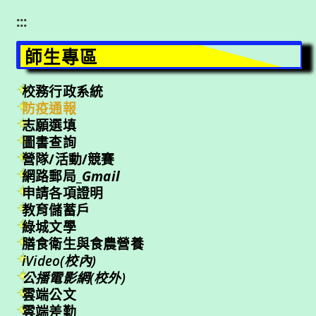
:::
師生專區
校務行政系統
防疫通報
志願選填
圖書查詢
營隊/活動/競賽
網路郵局_
Gmail
申請各項證明
教育儲蓄戶
綠城文學
膳食衛生與食農營養
iVideo(校內)
公播電影網(校外)
雲端公文
雲端差勤