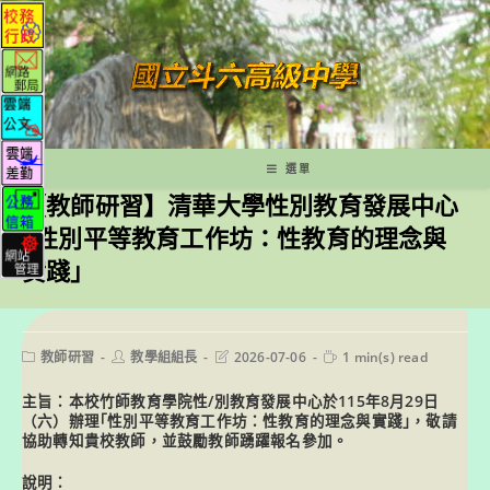
跳
轉
至
主
要
內
容
選單
【教師研習】清華大學性別教育發展中心
｢性別平等教育工作坊：性教育的理念與
實踐｣
Post
Post
Post
Reading
教師研習
教學組組長
2026-07-06
1 min(s) read
category:
author:
last
time:
modified:
主旨：本校竹師教育學院性/別教育發展中心於115年8月29日
（六）辦理｢性別平等教育工作坊：性教育的理念與實踐｣，敬請
協助轉知貴校教師，並鼓勵教師踴躍報名參加。
說明：