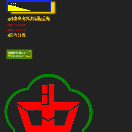
:::
斗六高中地理位置-分機
雲林縣斗六市640010民生路224號
(市話) 05-5322039
(傳真) 05-5348213
校內分機