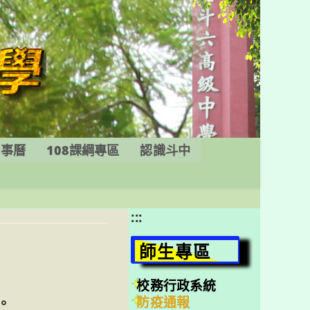
行事曆
108課綱專區
認識斗中
:::
師生專區
校務行政系統
防疫通報
。