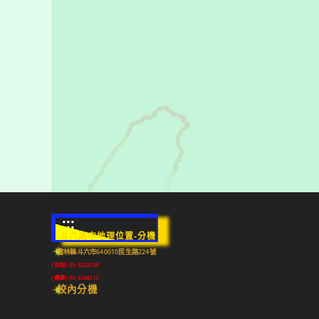
:::
斗六高中地理位置-分機
雲林縣斗六市640010民生路224號
(市話) 05-5322039
(傳真) 05-5348213
校內分機