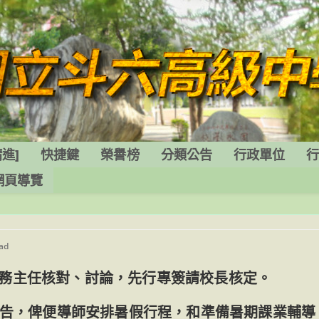
進]
快捷鍵
榮譽榜
分類公告
行政單位
網頁導覽
ead
務主任核對、討論，先行專簽請校長核定。
網公告，俾便導師安排暑假行程，和準備暑期課業輔導