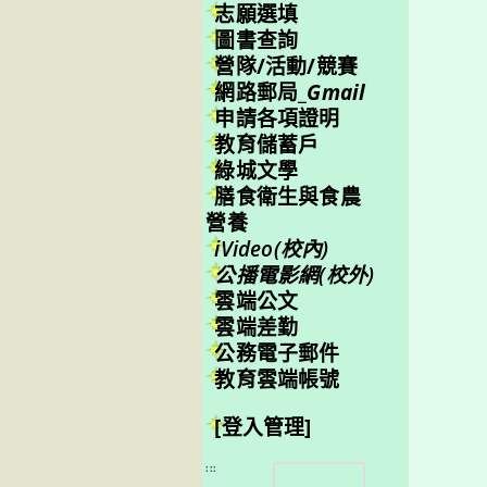
志願選填
圖書查詢
營隊/活動/競賽
網路郵局_
Gmail
申請各項證明
教育儲蓄戶
綠城文學
膳食衛生與食農
營養
iVideo(校內)
公播電影網(校外)
雲端公文
雲端差勤
公務電子郵件
教育雲端帳號
[登入管理]
搜
:::