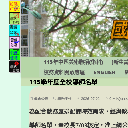
跳
轉
至
主
要
內
容
115年中區美術聯招(術科)
[新生請
校務資料開放專區
ENGLISH
115學年度全校導師名單
Post
Post
Post
Reading
最新公告
學務主任
2026-07-03
0 min(s) r
category:
author:
last
time:
modified:
為配合教務處排配課時效需求，經與教
導師名單，奉校長7/03核定，准上