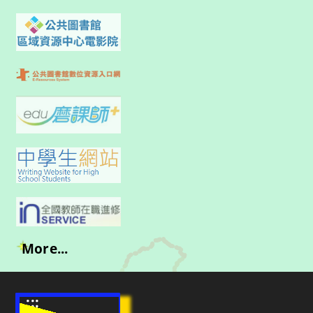
More...
:::