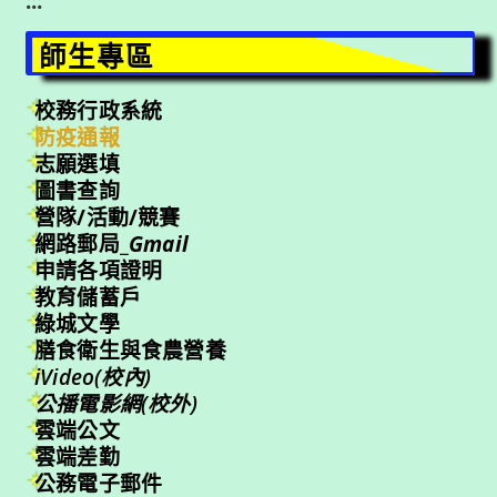
:::
師生專區
校務行政系統
防疫通報
志願選填
圖書查詢
營隊/活動/競賽
網路郵局_
Gmail
申請各項證明
教育儲蓄戶
綠城文學
膳食衛生與食農營養
iVideo(校內)
公播電影網(校外)
雲端公文
雲端差勤
公務電子郵件