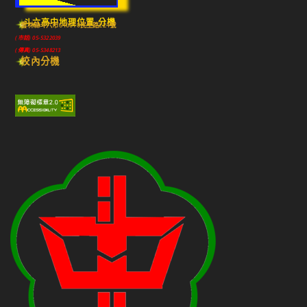
斗六高中地理位置-分機
雲林縣斗六市640010民生路224號
(市話) 05-5322039
(傳真) 05-5348213
校內分機