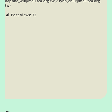
daphne_wu@mail.tca.org.tw ／lynn_chiu@mail.tca.org.
tw）
Post Views:
72