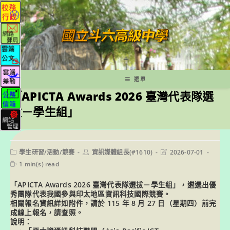
跳
轉
至
主
要
內
容
選單
「APICTA Awards 2026 臺灣代表隊選
拔－學生組」
Post
Post
Post
學生研習/活動/競賽
資訊媒體組長(#1610)
2026-07-01
category:
author:
last
Reading
1 min(s) read
modified:
time:
「APICTA Awards 2026 臺灣代表隊選拔－學生組」，遴選出優
秀團隊代表我國參與印太地區資訊科技國際競賽。
相關報名資訊詳如附件，請於 115 年 8 月 27 日（星期四）前完
成線上報名，請查照。
說明：