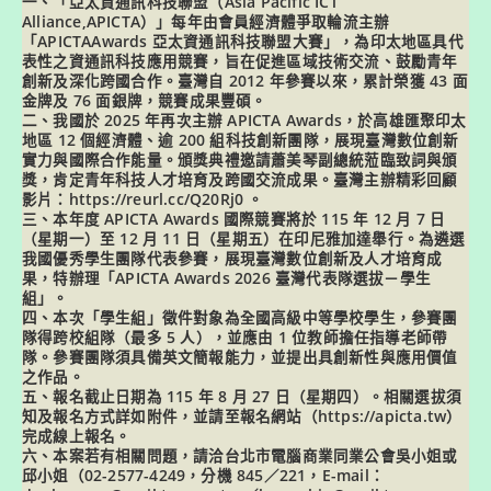
一、「亞太資通訊科技聯盟（Asia Pacific ICT
Alliance,APICTA）」每年由會員經濟體爭取輪流主辦
「APICTAAwards 亞太資通訊科技聯盟大賽」，為印太地區具代
表性之資通訊科技應用競賽，旨在促進區域技術交流、鼓勵青年
創新及深化跨國合作。臺灣自 2012 年參賽以來，累計榮獲 43 面
金牌及 76 面銀牌，競賽成果豐碩。
二、我國於 2025 年再次主辦 APICTA Awards，於高雄匯聚印太
地區 12 個經濟體、逾 200 組科技創新團隊，展現臺灣數位創新
實力與國際合作能量。頒獎典禮邀請蕭美琴副總統蒞臨致詞與頒
獎，肯定青年科技人才培育及跨國交流成果。臺灣主辦精彩回顧
影片：https://reurl.cc/Q20Rj0 。
三、本年度 APICTA Awards 國際競賽將於 115 年 12 月 7 日
（星期一）至 12 月 11 日（星期五）在印尼雅加達舉行。為遴選
我國優秀學生團隊代表參賽，展現臺灣數位創新及人才培育成
果，特辦理「APICTA Awards 2026 臺灣代表隊選拔－學生
組」。
四、本次「學生組」徵件對象為全國高級中等學校學生，參賽團
隊得跨校組隊（最多 5 人），並應由 1 位教師擔任指導老師帶
隊。參賽團隊須具備英文簡報能力，並提出具創新性與應用價值
之作品。
五、報名截止日期為 115 年 8 月 27 日（星期四）。相關選拔須
知及報名方式詳如附件，並請至報名網站（https://apicta.tw）
完成線上報名。
六、本案若有相關問題，請洽台北市電腦商業同業公會吳小姐或
邱小姐（02-2577-4249，分機 845／221，E-mail：