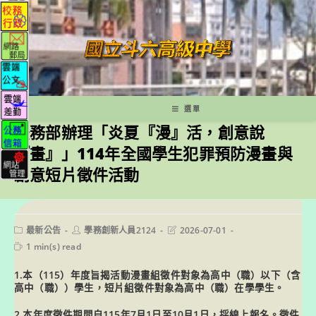
跳
轉
至
主
要
內
容
選單
法務部辦理「炎夏『漫』活，創意說
『畫』」114年全國學生犯罪預防漫畫與
創意短片徵件活動
Post
Post
Post
最新公告
學務創新人員2124
2026-07-01
category:
author:
last
Reading
1 min(s) read
modified:
time:
1.本（115）年度旨揭活動漫畫組徵件對象為高中（職）以下（含
高中（職））學生，短片組徵件對象為高中（職）在學學生。
2.本年度徵件期間自115年7月1日至10月1日，採線上報名。徵件