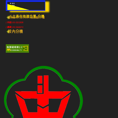
:::
斗六高中地理位置-分機
雲林縣斗六市640010民生路224號
(市話) 05-5322039
(傳真) 05-5348213
校內分機