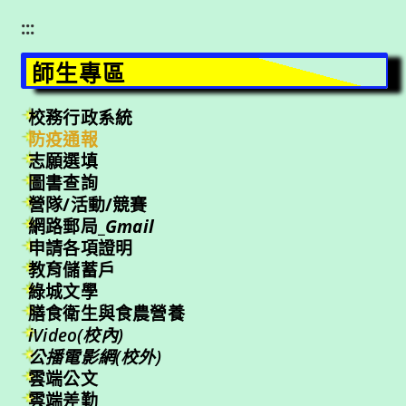
:::
師生專區
校務行政系統
防疫通報
志願選填
圖書查詢
營隊/活動/競賽
網路郵局_
Gmail
申請各項證明
教育儲蓄戶
綠城文學
膳食衛生與食農營養
iVideo(校內)
公播電影網(校外)
雲端公文
雲端差勤